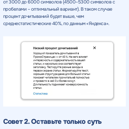
от 3000 до 6000 символов (4500–5300 символов с
пробелами – оптимальный вариант). В таком случае
Получить
Получить
коммерческое
коммерческое
процент дочитываний будет выше, чем
предложение
предложение
по тарифу
среднестатистические 40%, по данным «Яндекса».
Нажимая на кнопку, "получить
Нажимая на кнопку, "получить
ПОЛУЧИТЬ
ПОЛУЧИТЬ
ПРЕДЛОЖЕНИЕ
ПРЕДЛОЖЕНИЕ
предложение" вы даете согласие
предложение" вы даете согласие
на обработку персональных
на обработку персональных
данных
данных
и соглашаетесь c
и соглашаетесь c
политикой конфиденциальности
политикой конфиденциальности
Совет 2. Оставьте только суть