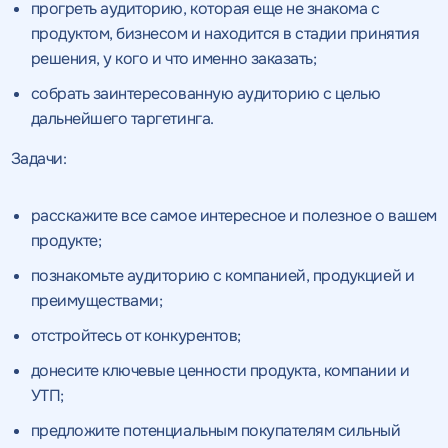
качественный
прогреть аудиторию, которая еще не знакома с
Воспользоваться
продуктом, бизнесом и находится в стадии принятия
SEO - аудит
Отклик на вакансию
предложением
решения, у кого и что именно заказать;
Укажите ваш номер телефона и мы свяжемся с
Вместе с аудитом
собрать заинтересованную аудиторию с целью
вами в ближайшее время
Укажите ваш номер телефона
мы даем структуру
дальнейшего таргетинга.
и введите промокод
конкурентов в поиске
соответствующий
Задачи:
интересующему вас
спецпредложению
расскажите все самое интересное и полезное о вашем
продукте;
познакомьте аудиторию с компанией, продукцией и
преимуществами;
ОТПРАВИТЬ
отстройтесь от конкурентов;
Нажимая на кнопку, "Отправить" вы даете согласие
на
ОТПРАВИТЬ
донесите ключевые ценности продукта, компании и
обработку персональных данных
и соглашаетесь c
политикой
конфиденциальности
УТП;
предложите потенциальным покупателям сильный