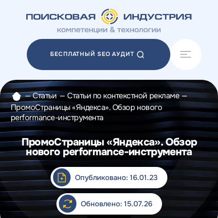
Акции
Блог
БЕСПЛАТНЫЙ SEO АУДИТ
Отзывы
Разработка сайтов
Разработка прототипов
—
Статьи
—
Статьи по контекстной рекламе
—
Разработка контента
ПромоСтраницы «Яндекса». Обзор нового
Реклама у блогеров
performance-инструмента
Веб-аналитика
ПромоСтраницы «Яндекса». Обзор
нового performance-инструмента
Опубликовано: 16.01.23
Обновлено: 15.07.26