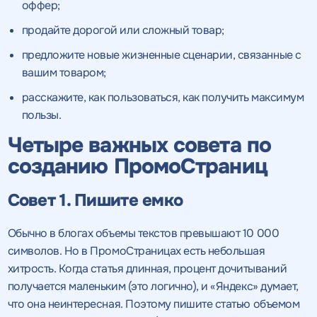
оффер;
Нажимая на кнопку, "Провести аудит" вы даете согласие
на
Нажимая на кнопку, "отправить" вы даете
обработку персональных данных
и соглашаетесь c
политикой
согласие
на обработку персональных данных
Нажимая на кнопку, "Отправить" вы даете согласие
на
продайте дорогой или сложный товар;
конфиденциальности
обработку персональных данных
и соглашаетесь c
политикой
и соглашаетесь c
политикой
конфиденциальности
конфиденциальности
предложите новые жизненные сценарии, связанные с
вашим товаром;
ПРОВЕСТИ АУДИТ
ОТПРАВИТЬ
ОТПРАВИТЬ
расскажите, как пользоваться, как получить максимум
пользы.
Четыре важных совета по
на
созданию ПромоСтраниц
обработку персональных данных
и соглашаетесь c
политикой конфиденциальности
Совет 1. Пишите емко
Обычно в блогах объемы текстов превышают 10 000
Нажимая на кнопку, "Перезвонить" вы даете согласие
на
символов. Но в ПромоСтраницах есть небольшая
обработку персональных данных
и соглашаетесь c
политикой конфиденциальности
хитрость. Когда статья длинная, процент дочитываний
получается маленьким (это логично), и «Яндекс» думает,
что она неинтересная. Поэтому пишите статью объемом