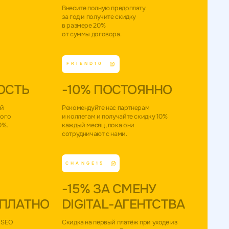
Внесите полную предоплату
за год и получите скидку
в размере 20%
от суммы договора.
FRIEND10
ОСТЬ
-10% ПОСТОЯННО
ей
Рекомендуйте нас партнерам
кого
и коллегам и получайте скидку 10%
0%.
каждый месяц, пока они
сотрудничают с нами.
CHANGE15
Я
-15% ЗА СМЕНУ
СПЛАТНО
DIGITAL-АГЕНТСТВА
 SEO
Скидка на первый платёж при уходе из