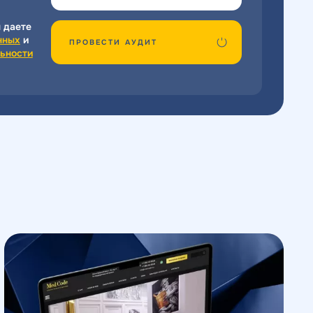
 даете
нных
и
ПРОВЕСТИ АУДИТ
ьности