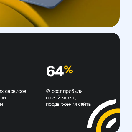
64
+
%
их сервисов
∅ рост прибыли
ной
на 3-й месяц
ки
продвижения сайта