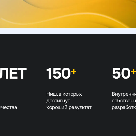
ЛЕТ
150
50
+
й
Ниш, в которых
Внутренн
достигнут
собствен
ичества
хороший результат
разработ