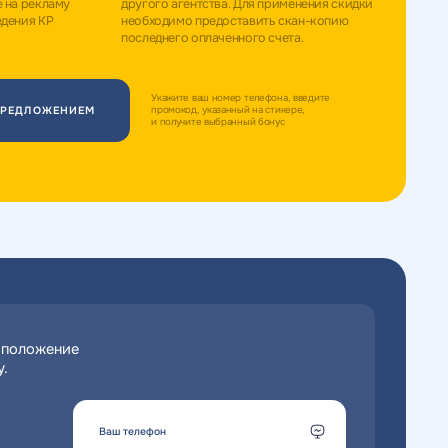
е на рекламу
другого агентства. Для применения скидки
едения КР
необходимо предоставить скан-копию
последнего оплаченного счета.
Укажите ваш номер телефона, введите
промокод, указанный на стикере,
ПРЕДЛОЖЕНИЕМ
и получите выбранный бонус
 положение
.