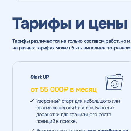
Тарифы и цены
Тарифы различаются не только составом работ, но и
на разных тарифах может быть выполнен по-разному
Получить
Получить
Получить
Воспользоват
Start UP
коммерческо
коммерческо
качественный
предложение
от 55 000₽ в месяц
Отклик на 
предложение
предложение
SEO - аудит
Уверенный старт для небольшого или
Укажите ваш номер телефона и мы свяжем
развивающегося бизнеса. Базовые
по тарифу
доработки для стабильного роста
Н
Вместе с аудитом
позиций в поиске.
с
мы даем структуру
Включена реализация
всех доработок по