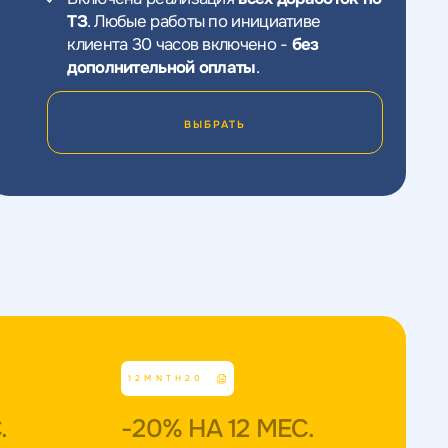
ьности
нциальности
литикой
литикой
ТЗ
. Любые работы по инициативе
клиента 30 часов включено -
без
дополнительной оплаты
.
ВЫБРАТЬ
12MNTH20
.
-20% НА 12 МЕС.