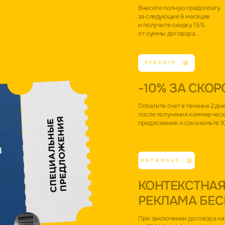
Внесите полную предоплату
за следующие 6 месяцев
и получите скидку 15%
от суммы договора.
SPEED10
-10% ЗА СКОР
Оплатите счет в течение 2 дн
после получения коммерчес
предложения и сэкономьте 1
KNTBONUS
КОНТЕКСТНА
РЕКЛАМА БЕ
При заключении договора на