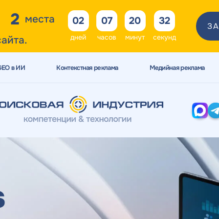
2
места
02
07
20
31
ЗА
дней
часов
минут
секунд
сайта.
GEO в ИИ
Контекстная реклама
Медийная реклама
s