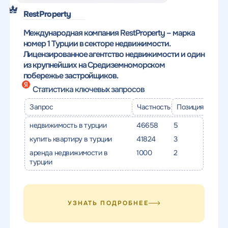
качественный
Воспользоваться
RestProperty
SEO - аудит
Отклик на вакансию
предложением
Международная компания RestProperty – марка
Укажите ваш номер телефона и мы свяжемся с
номер 1 Турции в секторе недвижимости.
Вместе с аудитом
вами в ближайшее время
Лицензированное агентство недвижимости и один
Укажите ваш номер телефона
мы даем структуру
из крупнейших на Средиземноморском
и введите промокод
конкурентов в поиске
побережье застройщиков.
соответствующий
Статистика ключевых запросов
интересующему вас
спецпредложению
Запрос
Частность
Позиция
недвижимость в турции
46658
5
купить квартиру в турции
41824
3
аренда недвижимости в
1000
2
турции
ОТПРАВИТЬ
Нажимая на кнопку, "Отправить" вы даете согласие
на
ОТПРАВИТЬ
обработку персональных данных
и соглашаетесь c
политикой
конфиденциальности
УЗНАТЬ ПОДРОБНЕЕ