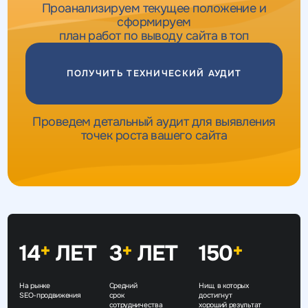
Проанализируем текущее положение и
сформируем
план работ по выводу сайта в топ
ПОЛУЧИТЬ ТЕХНИЧЕСКИЙ АУДИТ
Проведем детальный аудит для выявления
точек роста вашего сайта
14
ЛЕТ
3
ЛЕТ
150
+
+
+
На рынке
Средний
Ниш, в которых
SEO-продвижения
срок
достигнут
сотрудничества
хороший результат