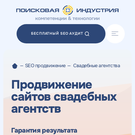
Акции
Блог
БЕСПЛАТНЫЙ SEO АУДИТ
Отзывы
Разработка сайтов
Разработка прототипов
Разработка контента
—
SEO продвижение
—
Свадебные агентства
Реклама у блогеров
Веб-аналитика
Продвижение
сайтов свадебных
агентств
Гарантия результата