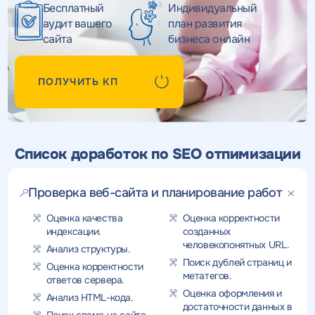
Бесплатный
Индивидуальный
аудит вашего
план развития
сайта
бизнеса онлайн
ПОЛУЧИТЬ КП
Список доработок по SEO отпимизации
Проверка веб-сайта и планирование работ
Оценка качества
Оценка корректности
индексации.
созданных
человекопонятных URL.
Анализ структуры.
Поиск дублей страниц и
Оценка корректности
метатегов.
ответов сервера.
Оценка оформления и
Анализ HTML-кода.
достаточности данных в