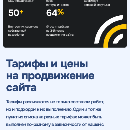
SEO-продвижения
срок
достигнут
сотрудничества
хороший результат
50
64
+
%
Внутренних сервисов
∅ рост прибыли
собственной
на 3-й месяц
разработки
продвижения сайта
Тарифы и цены
на продвижение
сайта
Тарифы различаются не только составом работ,
но и подходом к их выполнению. Один и тот же
пункт из списка
на разных тарифах может быть
выполнен по-разному в зависимости от нашей с