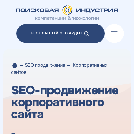
Акции
Блог
БЕСПЛАТНЫЙ SEO АУДИТ
Отзывы
Разработка сайтов
Разработка прототипов
Разработка контента
—
SEO продвижение
—
Корпоративных
Реклама у блогеров
сайтов
Веб-аналитика
SEO-продвижение
корпоративного
сайта