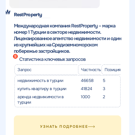
качественный
Воспользоваться
SEO - аудит
Отклик на вакансию
RestProperty
предложением
Укажите ваш номер телефона и мы свяжемся с
Международная компания RestProperty – марка
Вместе с аудитом
вами в ближайшее время
номер 1 Турции в секторе недвижимости.
Укажите ваш номер телефона
мы даем структуру
Лицензированное агентство недвижимости и один
и введите промокод
конкурентов в поиске
из крупнейших на Средиземноморском
соответствующий
побережье застройщиков.
интересующему вас
Статистика ключевых запросов
спецпредложению
Запрос
Частность
Позиция
недвижимость в турции
46658
5
купить квартиру в турции
41824
3
ОТПРАВИТЬ
аренда недвижимости в
1000
2
турции
Нажимая на кнопку, "Отправить" вы даете согласие
на
ОТПРАВИТЬ
обработку персональных данных
и соглашаетесь c
политикой
конфиденциальности
УЗНАТЬ ПОДРОБНЕЕ