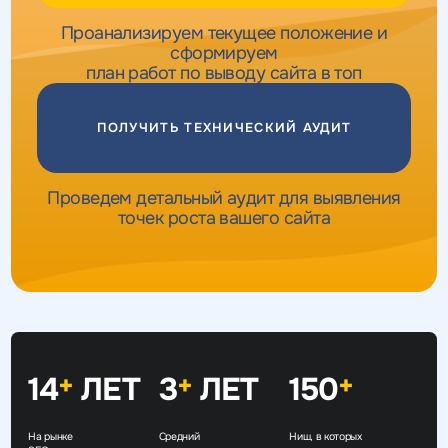
Проанализируем текущее положение и
сформируем
план работ по выводу сайта в топ
ПОЛУЧИТЬ ТЕХНИЧЕСКИЙ АУДИТ
Проведем детальный аудит для выявления
точек роста вашего сайта
14
ЛЕТ
3
ЛЕТ
150
+
+
+
На рынке
Средний
Ниш, в которых