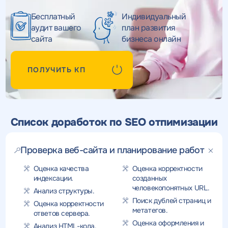
Бесплатный
Индивидуальный
аудит вашего
план развития
сайта
бизнеса онлайн
ПОЛУЧИТЬ КП
Список доработок по SEO отпимизации
Проверка веб-сайта и планирование работ
Оценка качества
Оценка корректности
индексации.
созданных
человекопонятных URL.
Анализ структуры.
Поиск дублей страниц и
Оценка корректности
метатегов.
ответов сервера.
Оценка оформления и
Анализ HTML-кода.