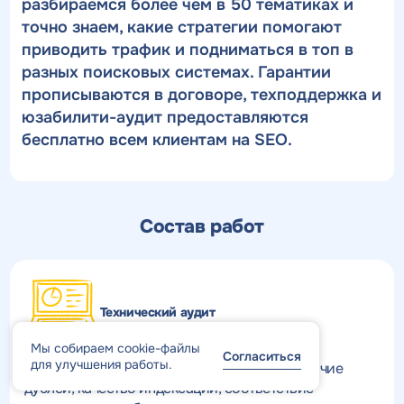
разбираемся более чем в 50 тематиках и
точно знаем, какие стратегии помогают
приводить трафик и подниматься в топ в
разных поисковых системах. Гарантии
прописываются в договоре, техподдержка и
юзабилити-аудит предоставляются
бесплатно всем клиентам на SEO.
Состав работ
Технический аудит
Мы собираем cookie-файлы
Согласиться
для улучшения работы.
Анализируется общая структура сайта, наличие
дублей, качество индексации, соответствие