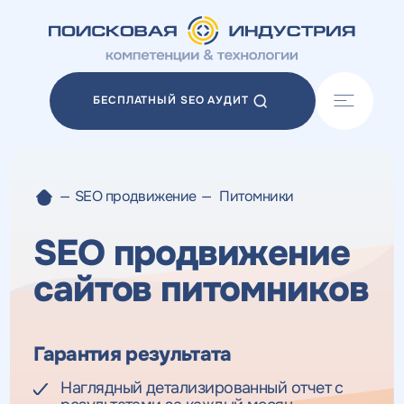
Акции
Блог
БЕСПЛАТНЫЙ SEO АУДИТ
Отзывы
Разработка сайтов
Разработка прототипов
Разработка контента
—
SEO продвижение
—
Питомники
Реклама у блогеров
Веб-аналитика
SEO продвижение
сайтов питомников
Гарантия результата
Наглядный детализированный отчет с