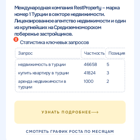
качественный
Воспользоваться
Международная компания RestProperty – марка
SEO - аудит
Отклик на вакансию
номер 1 Турции в секторе недвижимости.
предложением
Лицензированное агентство недвижимости и один
Укажите ваш номер телефона и мы свяжемся с
из крупнейших на Средиземноморском
Вместе с аудитом
вами в ближайшее время
Укажите ваш номер телефона
побережье застройщиков.
мы даем структуру
и введите промокод
Статистика ключевых запросов
конкурентов в поиске
соответствующий
Запрос
Частность
Позиция
интересующему вас
спецпредложению
недвижимость в турции
46658
5
купить квартиру в турции
41824
3
аренда недвижимости в
1000
2
турции
ОТПРАВИТЬ
УЗНАТЬ ПОДРОБНЕЕ
Нажимая на кнопку, "Отправить" вы даете согласие
на
ОТПРАВИТЬ
обработку персональных данных
и соглашаетесь c
политикой
конфиденциальности
СМОТРЕТЬ ГРАФИК РОСТА ПО МЕСЯЦАМ