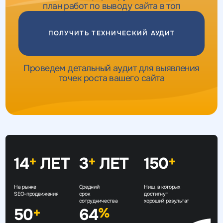
план работ по выводу сайта в топ
ПОЛУЧИТЬ ТЕХНИЧЕСКИЙ АУДИТ
Проведем детальный аудит для выявления
точек роста вашего сайта
14
ЛЕТ
3
ЛЕТ
150
+
+
+
На рынке
Средний
Ниш, в которых
SEO-продвижения
срок
достигнут
сотрудничества
хороший результат
50
64
+
%