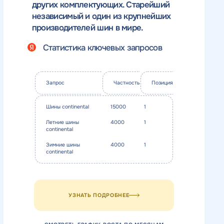
ьности
нциальности
литикой
литикой
других комплектующих. Старейший
независимый и один из крупнейших
производителей шин в мире.
Статистика ключевых запросов
Запрос
Частность
Позиция
Шины continental
15000
1
Летние шины
4000
1
continental
Зимние шины
4000
1
continental
УЗНАТЬ ПОДРОБНЕЕ