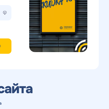
Е
сайта
а