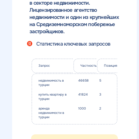
с
конкурентов в поиске
в секторе недвижимости.
Лицензированное агентство
Н
недвижимости и один из крупнейших
н
ОТПРАВИТЬ
с
на Средиземноморском побережье
застройщиков.
Статистика ключевых запросов
Запрос
Частность
Позиция
недвижимость в
46658
5
турции
купить квартиру в
41824
3
турции
аренда
1000
2
недвижимости в
турции