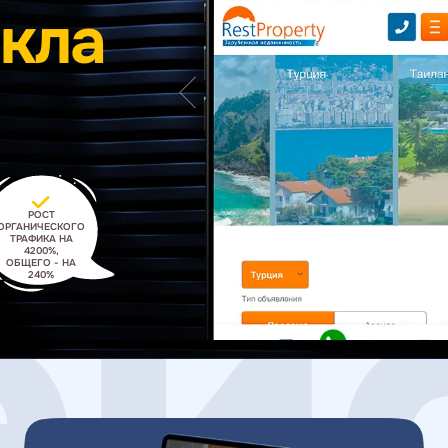
икла
ей
РОСТ
ОРГАНИЧЕСКОГО
ТРАФИКА НА
4200%,
ОБЩЕГО - НА
240%