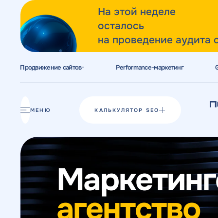
На этой неделе
осталось
на проведение аудита 
Продвижение сайтов
Performance-маркетинг
Акции
Блог
МЕНЮ
КАЛЬКУЛЯТОР SEO
Отзывы
Разработка сайтов
Маркетинг
Разработка прототипов
Разработка контента
агентство
Реклама у блогеров