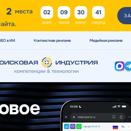
2
места
02
09
30
40
ЗА
дней
часов
минут
секунд
сайта.
GEO в ИИ
Контекстная реклама
Медийная реклама
овое