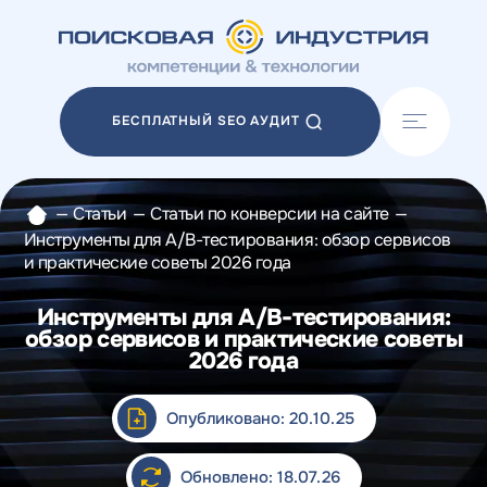
Акции
Блог
БЕСПЛАТНЫЙ SEO АУДИТ
Отзывы
Разработка сайтов
Разработка прототипов
—
Статьи
—
Статьи по конверсии на сайте
—
Разработка контента
Инструменты для A/B-тестирования: обзор сервисов
Реклама у блогеров
и практические советы 2026 года
Веб-аналитика
Инструменты для A/B-тестирования:
обзор сервисов и практические советы
2026 года
Опубликовано: 20.10.25
Обновлено: 18.07.26