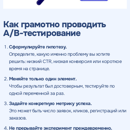
ОТПРАВИТЬ
Как грамотно проводить
Нажимая на кнопку, "Отправить" вы даете согласие
на
A/B-тестирование
ОТПРАВИТЬ
обработку персональных данных
и соглашаетесь c
политикой
конфиденциальности
Сформулируйте гипотезу.
Определите, какую именно проблему вы хотите
Нажимая на кнопку, "Провести аудит" вы даете согласие
на
Нажимая на кнопку, "отправить" вы даете
решить:
низкий CTR
, низкая конверсия или короткое
обработку персональных данных
и соглашаетесь c
политикой
согласие
на обработку персональных данных
Нажимая на кнопку, "Отправить" вы даете согласие
на
конфиденциальности
время на странице.
обработку персональных данных
и соглашаетесь c
политикой
и соглашаетесь c
политикой
конфиденциальности
конфиденциальности
Меняйте только один элемент.
ПРОВЕСТИ АУДИТ
Чтобы результат был достоверным, тестируйте по
ОТПРАВИТЬ
ОТПРАВИТЬ
одной переменной за раз.
Задайте конкретную метрику успеха.
Это может быть число заявок, кликов, регистраций или
на
заказов.
обработку персональных данных
и соглашаетесь c
политикой конфиденциальности
Не прерывайте эксперимент преждевременно.