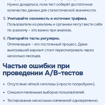
Нужно дождаться, пока тест соберёт достаточное
количество данных для статистической значимости.
Учитывайте сезонность и
источник трафика
.
Нажимая на кнопку, "Перезвонить" вы даете согласие
на
обработку персональных данных
и соглашаетесь c
Пользователи из рекламы и органики могут вести себя
политикой конфиденциальности
по-разному – это важно при анализе.
Повторяйте тесты регулярно.
Оптимизация – это постоянный процесс. Даже
выигравший вариант стоит пересматривать через
Получить
Получить
коммерческое
коммерческое
несколько месяцев.
предложение
предложение
по тарифу
Частые ошибки при
проведении A/B-тестов
Нажимая на кнопку, "получить
Нажимая на кнопку, "получить
ПОЛУЧИТЬ
ПОЛУЧИТЬ
ПРЕДЛОЖЕНИЕ
ПРЕДЛОЖЕНИЕ
Отсутствие чёткой гипотезы («просто попробуем»).
предложение" вы даете согласие
предложение" вы даете согласие
на обработку персональных
на обработку персональных
Слишком маленькая выборка пользователей.
данных
данных
и соглашаетесь c
и соглашаетесь c
политикой конфиденциальности
политикой конфиденциальности
Тестирование нескольких изменений одновременно.