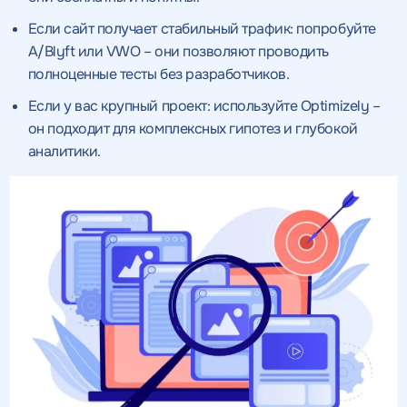
Если сайт получает стабильный трафик: попробуйте
A/Blyft или VWO – они позволяют проводить
полноценные тесты без разработчиков.
Если у вас крупный проект: используйте Optimizely –
он подходит для комплексных гипотез и глубокой
Получить
аналитики.
качественный
Воспользоваться
SEO - аудит
Отклик на вакансию
предложением
Укажите ваш номер телефона и мы свяжемся с
Вместе с аудитом
вами в ближайшее время
Укажите ваш номер телефона
мы даем структуру
и введите промокод
конкурентов в поиске
соответствующий
интересующему вас
спецпредложению