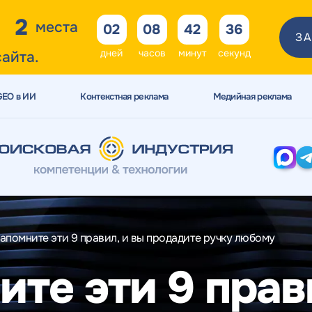
2
места
02
08
42
34
ЗА
дней
часов
минут
секунд
сайта.
GEO в ИИ
Контекстная реклама
Медийная реклама
апомните эти 9 правил, и вы продадите ручку любому
те эти 9 прав