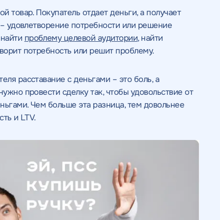
й товар. Покупатель отдает деньги, а получает
и – удовлетворение потребности или решение
 найти
проблему целевой аудитории
, найти
творит потребность или решит проблему.
еля расставание с деньгами – это боль, а
нужно провести сделку так, чтобы удовольствие от
ньгами. Чем больше эта разница, тем довольнее
сть и LTV.