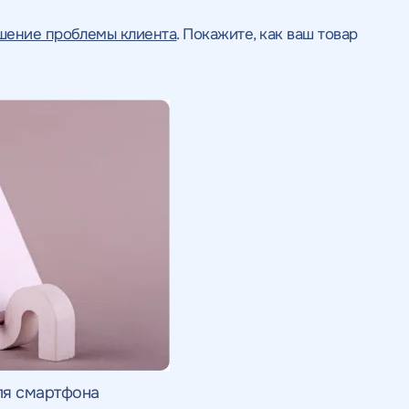
ьности
нциальности
литикой
литикой
шение проблемы клиента
. Покажите, как ваш товар
ля смартфона