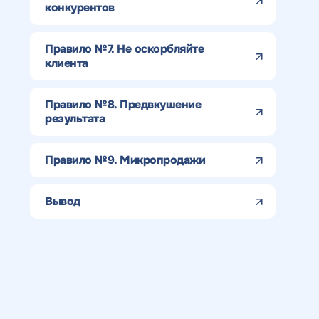
конкурентов
Правило №7. Не оскорбляйте
клиента
Правило №8. Предвкушение
результата
Правило №9. Микропродажи
Получить
Получить
Получить
Воспользоват
Вывод
коммерческо
коммерческо
качественный
предложение
Отклик на 
предложение
предложение
SEO - аудит
Укажите ваш номер телефона и мы свяжем
по тарифу
Н
Вместе с аудитом
с
мы даем структуру