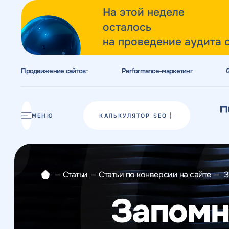
На этой неделе
осталось
на проведение аудита 
Продвижение сайтов
Performance-маркетинг
Акции
Блог
МЕНЮ
КАЛЬКУЛЯТОР SEO
Отзывы
Разработка сайтов
—
Статьи
—
Статьи по конверсии на сайте
—
З
Разработка прототипов
Запомни
Разработка контента
Реклама у блогеров