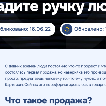
адите ручку л
бликовано: 16.06.22
Обновлено: 
С давних времен люди постоянно что-то продают и что
состоялась первая продажа, но наверняка это произо
просто: предлагаешь человеку то, что ему нужно, и по
бартером. Сейчас это переформатировалось в товарно
Что такое продажа?