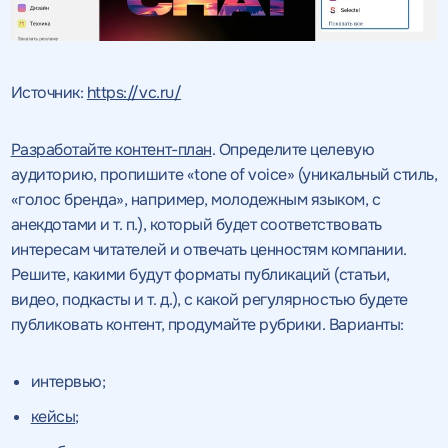
Нажимая на кнопку, "Провести аудит" вы даете согласие
на
Нажимая на кнопку, "отправить" вы даете
обработку персональных данных
и соглашаетесь c
политикой
согласие
на обработку персональных данных
Нажимая на кнопку, "Отправить" вы даете согласие
на
конфиденциальности
обработку персональных данных
и соглашаетесь c
политикой
и соглашаетесь c
политикой
конфиденциальности
конфиденциальности
Источник:
https://vc.ru/
ПРОВЕСТИ АУДИТ
ОТПРАВИТЬ
ОТПРАВИТЬ
Разработайте контент-план
. Определите целевую
аудиторию, пропишите «tone of voice» (уникальный стиль,
«голос бренда», например, молодежным языком, с
на
анекдотами и т. п.), который будет соответствовать
обработку персональных данных
и соглашаетесь c
политикой конфиденциальности
интересам читателей и отвечать ценностям компании.
Решите, какими будут форматы публикаций (статьи,
видео, подкасты и т. д.), с какой регулярностью будете
публиковать контент, продумайте рубрики. Варианты:
Нажимая на кнопку, "Перезвонить" вы даете согласие
на
обработку персональных данных
и соглашаетесь c
политикой конфиденциальности
интервью;
кейсы
;