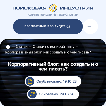
Акции
Блог
БЕСПЛАТНЫЙ SEO АУДИТ
Отзывы
Разработка сайтов
Разработка прототипов
—
Статьи
—
Статьи по копирайтингу
—
Разработка контента
Корпоративный блог: как создать и о чем писать?
Реклама у блогеров
Веб-аналитика
Корпоративный блог: как создать и о
чем писать?
Опубликовано: 19.10.23
Обновлено: 24.07.26