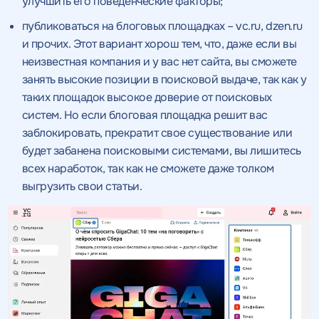
качественный
улучшить его поведенческие факторы;
Воспользоваться
публиковаться на блоговых площадках – vc.ru, dzen.ru
SEO - аудит
Отклик на вакансию
предложением
и прочих. Этот вариант хорош тем, что, даже если вы
Укажите ваш номер телефона и мы свяжемся с
неизвестная компания и у вас нет сайта, вы сможете
Вместе с аудитом
вами в ближайшее время
Укажите ваш номер телефона
занять высокие позиции в поисковой выдаче, так как у
мы даем структуру
и введите промокод
таких площадок высокое доверие от поисковых
конкурентов в поиске
соответствующий
систем. Но если блоговая площадка решит вас
интересующему вас
заблокировать, прекратит свое существование или
спецпредложению
будет забанена поисковыми системами, вы лишитесь
всех наработок, так как не сможете даже толком
выгрузить свои статьи.
ОТПРАВИТЬ
Нажимая на кнопку, "Отправить" вы даете согласие
на
ОТПРАВИТЬ
обработку персональных данных
и соглашаетесь c
политикой
конфиденциальности