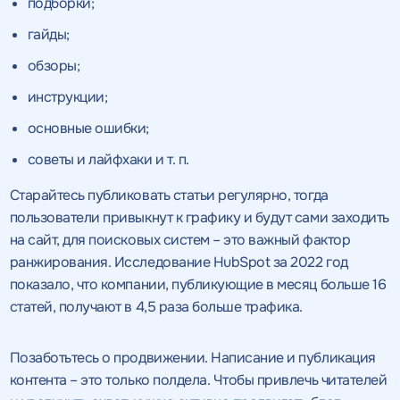
подборки;
гайды;
Получить
Получить
коммерческое
коммерческое
предложение
предложение
по тарифу
обзоры;
инструкции;
основные ошибки;
Нажимая на кнопку, "получить
Нажимая на кнопку, "получить
ПОЛУЧИТЬ
ПОЛУЧИТЬ
ПРЕДЛОЖЕНИЕ
ПРЕДЛОЖЕНИЕ
предложение" вы даете согласие
предложение" вы даете согласие
советы и лайфхаки и т. п.
на обработку персональных
на обработку персональных
данных
данных
и соглашаетесь c
и соглашаетесь c
Старайтесь публиковать статьи регулярно, тогда
политикой конфиденциальности
политикой конфиденциальности
пользователи привыкнут к графику и будут сами заходить
на сайт, для поисковых систем – это важный фактор
ранжирования. Исследование HubSpot за 2022 год
показало, что компании, публикующие в месяц больше 16
статей, получают в 4,5 раза больше трафика.
Позаботьтесь о продвижении. Написание и публикация
контента – это только полдела. Чтобы привлечь читателей