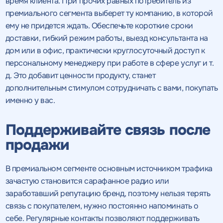
время клиента. При прочих равных потребитель из
Получить
Получить
коммерческое
коммерческое
премиального сегмента выберет ту компанию, в которой
предложение
предложение
по тарифу
ему не придется ждать. Обеспечьте короткие сроки
доставки, гибкий режим работы, выезд консультанта на
дом или в офис, практически круглосуточный доступ к
Нажимая на кнопку, "получить
Нажимая на кнопку, "получить
ПОЛУЧИТЬ
ПОЛУЧИТЬ
персональному менеджеру при работе в сфере услуг и т.
ПРЕДЛОЖЕНИЕ
ПРЕДЛОЖЕНИЕ
предложение" вы даете согласие
предложение" вы даете согласие
д. Это добавит ценности продукту, станет
на обработку персональных
на обработку персональных
дополнительным стимулом сотрудничать с вами, покупать
данных
данных
и соглашаетесь c
и соглашаетесь c
политикой конфиденциальности
политикой конфиденциальности
именно у вас.
Поддерживайте связь после
продажи
В премиальном сегменте основным источником трафика
зачастую становится сарафанное радио или
заработавший репутацию бренд, поэтому нельзя терять
связь с покупателем, нужно постоянно напоминать о
себе. Регулярные контакты позволяют поддерживать