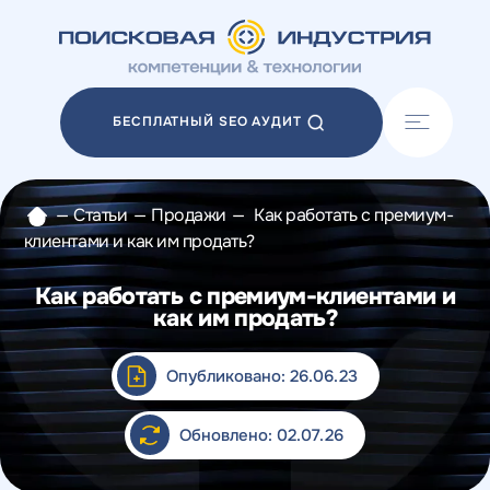
Акции
Блог
БЕСПЛАТНЫЙ SEO АУДИТ
Отзывы
Разработка сайтов
Разработка прототипов
—
Статьи
—
Продажи
—
Как работать с премиум-
Разработка контента
клиентами и как им продать?
Реклама у блогеров
Веб-аналитика
Как работать с премиум-клиентами и
как им продать?
Опубликовано: 26.06.23
Обновлено: 02.07.26