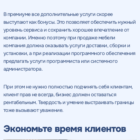
SEO - аудит
Отклик на вакансию
предложением
В премиуме все дополнительные услуги скорее
Укажите ваш номер телефона и мы свяжемся с
Вместе с аудитом
вами в ближайшее время
выступают как бонусы. Это позволяет обеспечить нужный
Укажите ваш номер телефона
мы даем структуру
уровень сервиса и сохранить хорошее впечатление от
и введите промокод
конкурентов в поиске
соответствующий
компании. Именно поэтому при продаже мебели
интересующему вас
компания должна оказывать услуги доставки, сборки и
спецпредложению
установки, а при реализации программного обеспечения
предлагать услуги программиста или системного
администратора.
При этом не нужно полностью подчинять себя клиентам,
ОТПРАВИТЬ
клиент прав не всегда, бизнес должен оставаться
рентабельным. Твердость и умение выстраивать границы
Нажимая на кнопку, "Отправить" вы даете согласие
на
ОТПРАВИТЬ
обработку персональных данных
и соглашаетесь c
политикой
тоже вызывают уважение.
конфиденциальности
Экономьте время клиентов
Нажимая на кнопку, "Провести аудит" вы даете согласие
на
Нажимая на кнопку, "отправить" вы даете
обработку персональных данных
и соглашаетесь c
политикой
согласие
на обработку персональных данных
Нажимая на кнопку, "Отправить" вы даете согласие
на