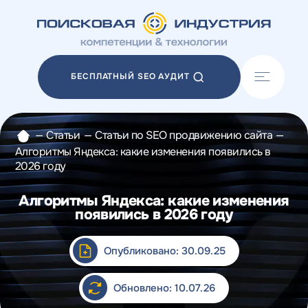
Акции
Блог
БЕСПЛАТНЫЙ SEO АУДИТ
Отзывы
Разработка сайтов
Разработка прототипов
—
Статьи
—
Статьи по SEO продвижению сайта
—
Разработка контента
Алгоритмы Яндекса: какие изменения появились в
Реклама у блогеров
2026 году
Веб-аналитика
Алгоритмы Яндекса: какие изменения
появились в 2026 году
Опубликовано: 30.09.25
Обновлено: 10.07.26