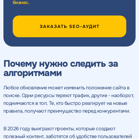
конфиденциальности
бизнес.
ПРОВЕСТИ АУДИТ
ОТПРАВИТЬ
ОТПРАВИТЬ
ЗАКАЗАТЬ SEO-АУДИТ
на
обработку персональных данных
и соглашаетесь c
политикой конфиденциальности
Почему нужно следить за
алгоритмами
Нажимая на кнопку, "Перезвонить" вы даете согласие
на
Любое обновление может изменить положение сайта в
обработку персональных данных
и соглашаетесь c
политикой конфиденциальности
поиске. Одни ресурсы теряют трафик, другие - наоборот,
поднимаются в топ. Те, кто быстро реагирует на новые
правила, получают преимущество перед конкурентами.
В 2026 году выиграют проекты, которые создают
Получить
Получить
коммерческое
коммерческое
полезный контент, заботятся об удобстве пользователей