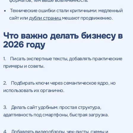
форматов, тем выше вовлечённость.
Технические ошибки стали критичными: медленный
сайт или
дубли страниц
мешают продвижению.
Что важно делать бизнесу в
2026 году
1. Писать экспертные тексты, добавлять практические
примеры и советы.
2. Подбирать ключи через семантическое ядро, но
использовать их органично.
Получить
3. Делать сайт удобным: простая структура,
качественный
адаптивность под смартфоны, быстрая загрузка.
Воспользоваться
SEO - аудит
Отклик на вакансию
предложением
4. Добавлять видеообзоры, чек-листы, схемы и