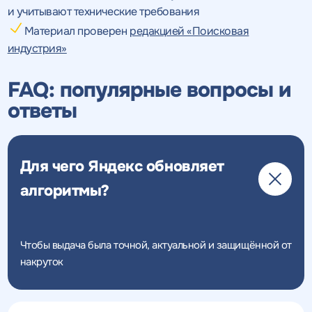
предложение
предложение
по тарифу
и учитывают технические требования
Материал проверен
редакцией «Поисковая
индустрия»
Нажимая на кнопку, "получить
Нажимая на кнопку, "получить
ПОЛУЧИТЬ
ПОЛУЧИТЬ
ПРЕДЛОЖЕНИЕ
ПРЕДЛОЖЕНИЕ
предложение" вы даете согласие
предложение" вы даете согласие
FAQ: популярные вопросы и
на обработку персональных
на обработку персональных
данных
данных
и соглашаетесь c
и соглашаетесь c
ответы
политикой конфиденциальности
политикой конфиденциальности
Для чего Яндекс обновляет
алгоритмы?
Чтобы выдача была точной, актуальной и защищённой от
накруток