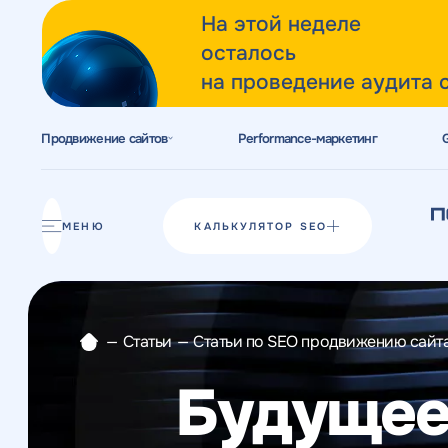
На этой неделе
осталось
на проведение аудита 
Продвижение сайтов
Performance-маркетинг
Акции
Блог
МЕНЮ
КАЛЬКУЛЯТОР SEO
Отзывы
Разработка сайтов
—
Статьи
—
Статьи по SEO продвижению сайт
Разработка прототипов
Будущее
Разработка контента
Реклама у блогеров