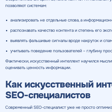
оглашаетесь c
политикой конфиденциальности
соглашаетесь c
соглашаетесь c
данных
данных
политикой конфиденциал
и соглашаетесь c
и соглашаетесь c
политикой конфиде
по
по
позволяют системам:
конфиденциальности
конфиденциальности
ажимая на кнопку, "Отправить" вы даете согласие
а обработку персональных данных
и
оглашаетесь c
политикой конфиденциальности
анализировать не отдельные слова, а информацион
распознавать качество контента и степень его эксп
выявлять фальшивые сигналы вроде накруток и спам
учитывать поведение пользователей – глубину просм
Фактически, искусственный интеллект научился мыслит
оценивать ценность информации.
Как искусственный инт
SEO-специалистов
Современный SEO-специалист уже не просто оптимизат