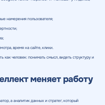
ьности
нциальности
литикой
литикой
ные намерения пользователя;
ертности;
а;
отра, время на сайте, клики.
ь как человек: понимать смысл, видеть структуру и
еллект меняет работу
ор, а аналитик данных и стратег, который