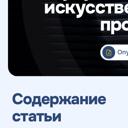
искусств
Веб-аналитика
пр
Опу
Содержание
статьи