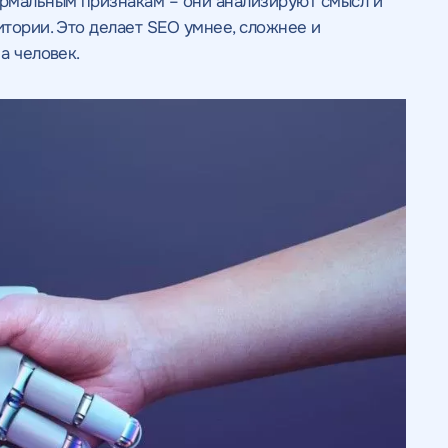
рмальным признакам – они анализируют смысл и
итории. Это делает SEO умнее, сложнее и
а человек.