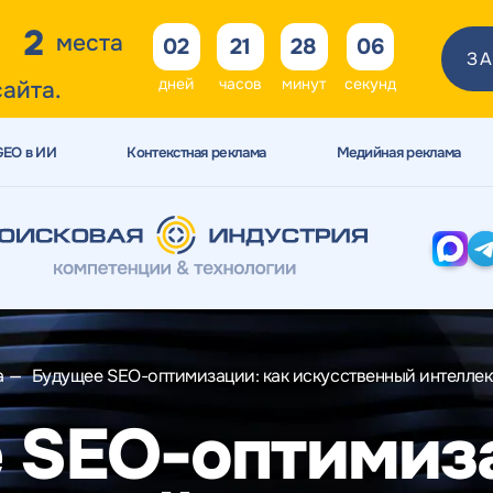
2
места
02
21
28
05
ЗА
дней
часов
минут
секунд
сайта.
GEO в ИИ
Контекстная реклама
Медийная реклама
а
—
Будущее SEO-оптимизации: как искусственный интеллек
 SEO-оптимиза