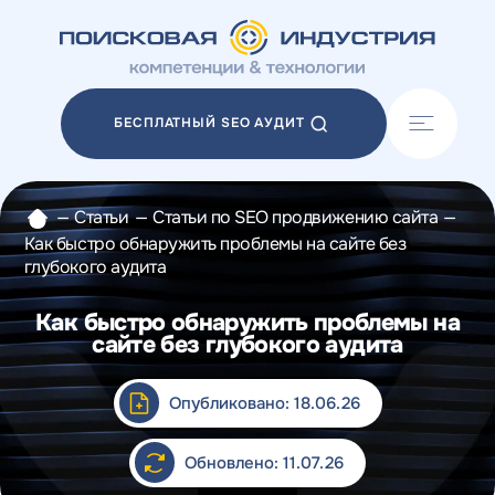
Акции
Блог
БЕСПЛАТНЫЙ SEO АУДИТ
Отзывы
Разработка сайтов
Разработка прототипов
—
Статьи
—
Статьи по SEO продвижению сайта
—
Разработка контента
Как быстро обнаружить проблемы на сайте без
Реклама у блогеров
глубокого аудита
Веб-аналитика
Как быстро обнаружить проблемы на
сайте без глубокого аудита
Опубликовано: 18.06.26
Обновлено: 11.07.26