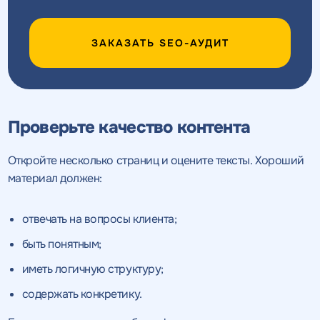
Получить
Получить
коммерческое
коммерческое
ЗАКАЗАТЬ SEO-АУДИТ
предложение
предложение
по тарифу
Нажимая на кнопку, "получить
Нажимая на кнопку, "получить
ПОЛУЧИТЬ
ПОЛУЧИТЬ
ПРЕДЛОЖЕНИЕ
ПРЕДЛОЖЕНИЕ
Проверьте качество контента
предложение" вы даете согласие
предложение" вы даете согласие
на обработку персональных
на обработку персональных
данных
данных
и соглашаетесь c
и соглашаетесь c
Откройте несколько страниц и оцените тексты. Хороший
политикой конфиденциальности
политикой конфиденциальности
материал должен:
отвечать на вопросы клиента;
быть понятным;
иметь логичную структуру;
содержать конкретику.