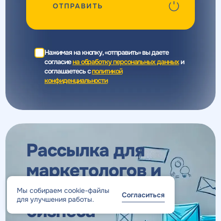
ОТПРАВИТЬ
Нажимая на кнопку, «отправить» вы даете
согласие
на обработку персональных данных
и
соглашаетесь c
политикой
конфиденциальности
Рассылка для
маркетологов
и
владельцев
Мы собираем cookie-файлы
Согласиться
для улучшения работы.
бизнеса