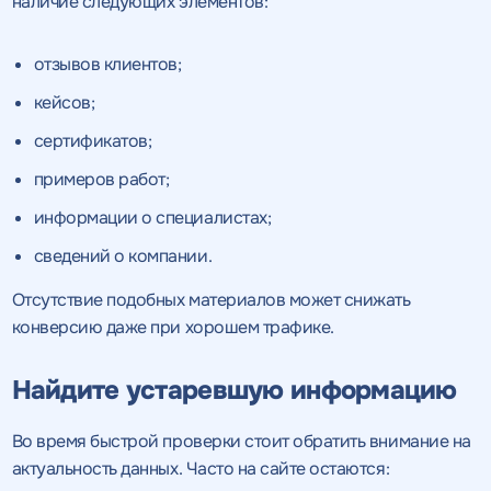
качественный
наличие следующих элементов:
Воспользоваться
SEO - аудит
Отклик на вакансию
предложением
отзывов клиентов;
Укажите ваш номер телефона и мы свяжемся с
Вместе с аудитом
кейсов;
вами в ближайшее время
Укажите ваш номер телефона
мы даем структуру
сертификатов;
и введите промокод
конкурентов в поиске
соответствующий
примеров работ;
интересующему вас
информации о специалистах;
спецпредложению
сведений о компании.
Отсутствие подобных материалов может снижать
конверсию даже при хорошем трафике.
ОТПРАВИТЬ
Найдите устаревшую информацию
Нажимая на кнопку, "Отправить" вы даете согласие
на
ОТПРАВИТЬ
обработку персональных данных
и соглашаетесь c
политикой
конфиденциальности
Во время быстрой проверки стоит обратить внимание на
актуальность данных. Часто на сайте остаются: