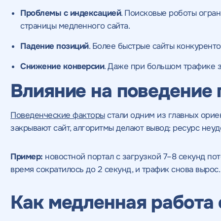
оглашаетесь c
политикой конфиденциальности
соглашаетесь c
соглашаетесь c
данных
данных
политикой конфиденциал
и соглашаетесь c
и соглашаетесь c
политикой конфиде
по
по
конфиденциальности
конфиденциальности
Проблемы с индексацией
. Поисковые роботы огран
ажимая на кнопку, "Отправить" вы даете согласие
страницы медленного сайта.
а обработку персональных данных
и
оглашаетесь c
политикой конфиденциальности
Падение позиций
. Более быстрые сайты конкурент
Снижение конверсии
. Даже при большом трафике 
Влияние на поведение 
Поведенческие факторы
стали одним из главных орие
закрывают сайт, алгоритмы делают вывод: ресурс неуд
Пример:
новостной портал с загрузкой 7–8 секунд по
время сократилось до 2 секунд, и трафик снова вырос.
Как медленная работа 