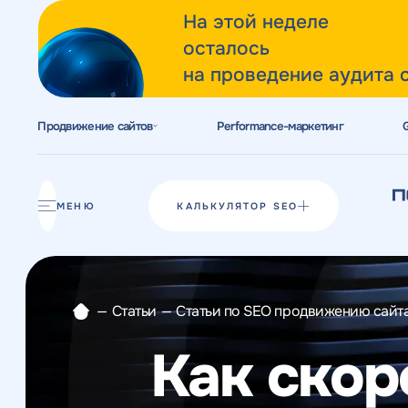
На этой неделе
осталось
на проведение аудита 
Продвижение сайтов
Performance-маркетинг
Акции
Блог
МЕНЮ
КАЛЬКУЛЯТОР SEO
Отзывы
Разработка сайтов
—
Статьи
—
Статьи по SEO продвижению сайт
Разработка прототипов
Как скор
Разработка контента
Реклама у блогеров