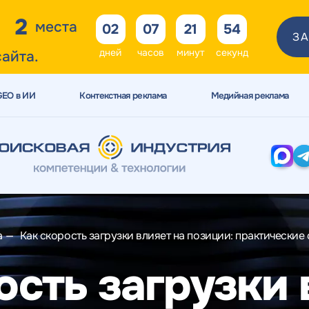
2
места
02
07
21
52
ЗА
дней
часов
минут
секунд
сайта.
GEO в ИИ
Контекстная реклама
Медийная реклама
а
—
Как скорость загрузки влияет на позиции: практические
ость загрузки 