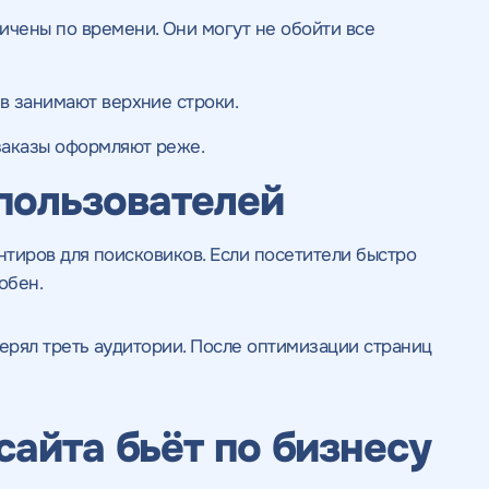
ьности
нциальности
литикой
литикой
ичены по времени. Они могут не обойти все
ов занимают верхние строки.
заказы оформляют реже.
пользователей
нтиров для поисковиков. Если посетители быстро
обен.
терял треть аудитории. После оптимизации страниц
сайта бьёт по бизнесу