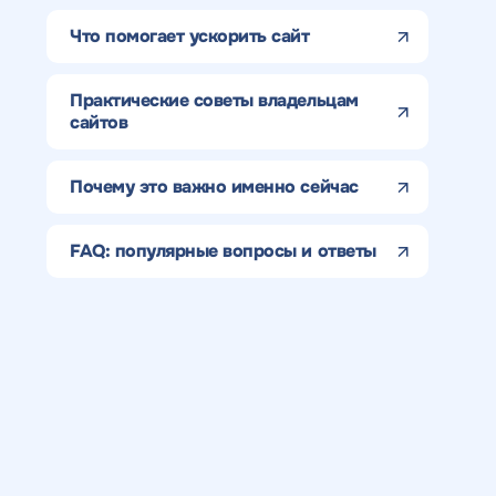
Что помогает ускорить сайт
Практические советы владельцам
сайтов
Почему это важно именно сейчас
FAQ: популярные вопросы и ответы
Получить
Получить
Получить
Воспользоват
коммерческо
коммерческо
качественный
предложение
Отклик на 
предложение
предложение
SEO - аудит
Укажите ваш номер телефона и мы свяжем
по тарифу
Н
Вместе с аудитом
с
мы даем структуру