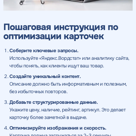
обработку персональных данных
и соглашаетесь c
политикой
согласие
на обработку персональных данных
Нажимая на кнопку, "Отправить" вы даете согласие
на
конфиденциальности
обработку персональных данных
и соглашаетесь c
политикой
и соглашаетесь c
политикой
конфиденциальности
конфиденциальности
Пошаговая инструкция по
ПРОВЕСТИ АУДИТ
ОТПРАВИТЬ
ОТПРАВИТЬ
оптимизации карточек
Соберите ключевые запросы.
на
Используйте «Яндекс.Вордстат» или аналитику сайта,
обработку персональных данных
и соглашаетесь c
политикой конфиденциальности
чтобы понять, как клиенты ищут ваш товар.
Создайте уникальный контент.
Описание должно быть информативным и полезным,
без избыточных повторов.
Нажимая на кнопку, "Перезвонить" вы даете согласие
на
обработку персональных данных
и соглашаетесь c
Добавьте структурированные данные.
политикой конфиденциальности
Укажите цену, наличие, рейтинг, артикул. Это делает
карточку более заметной в выдаче.
Оптимизируйте изображения и скорость.
Карточка должна загружаться за 2–3 секунды.