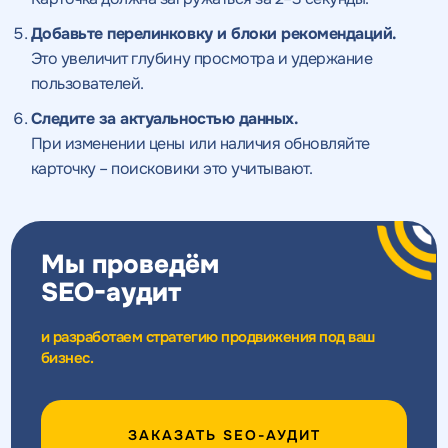
Получить
Получить
коммерческое
коммерческое
Добавьте перелинковку и блоки рекомендаций.
предложение
предложение
по тарифу
Это увеличит глубину просмотра и удержание
пользователей.
Следите за актуальностью данных.
Нажимая на кнопку, "получить
Нажимая на кнопку, "получить
ПОЛУЧИТЬ
ПОЛУЧИТЬ
ПРЕДЛОЖЕНИЕ
ПРЕДЛОЖЕНИЕ
При изменении цены или наличия обновляйте
предложение" вы даете согласие
предложение" вы даете согласие
на обработку персональных
на обработку персональных
карточку – поисковики это учитывают.
данных
данных
и соглашаетесь c
и соглашаетесь c
политикой конфиденциальности
политикой конфиденциальности
Мы проведём
SEO-аудит
и разработаем стратегию продвижения под ваш
бизнес.
ЗАКАЗАТЬ SEO-АУДИТ