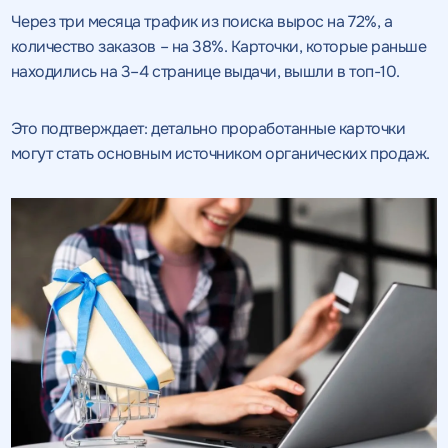
SEO - аудит
Отклик на вакансию
Через три месяца трафик из поиска вырос на 72%, а
предложением
количество заказов – на 38%. Карточки, которые раньше
Укажите ваш номер телефона и мы свяжемся с
Вместе с аудитом
находились на 3–4 странице выдачи, вышли в топ-10.
вами в ближайшее время
Укажите ваш номер телефона
мы даем структуру
и введите промокод
конкурентов в поиске
Это подтверждает: детально проработанные карточки
соответствующий
интересующему вас
могут стать основным источником органических продаж.
спецпредложению
ОТПРАВИТЬ
Нажимая на кнопку, "Отправить" вы даете согласие
на
ОТПРАВИТЬ
обработку персональных данных
и соглашаетесь c
политикой
конфиденциальности
Нажимая на кнопку, "Провести аудит" вы даете согласие
на
Нажимая на кнопку, "отправить" вы даете