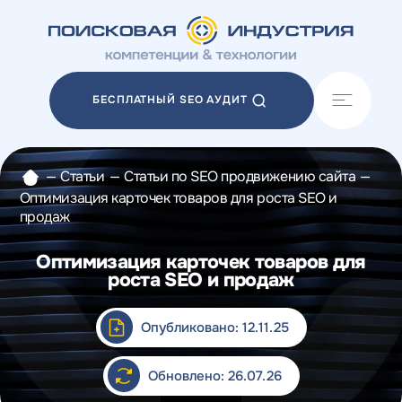
Акции
Блог
БЕСПЛАТНЫЙ SEO АУДИТ
Отзывы
Разработка сайтов
Разработка прототипов
—
Статьи
—
Статьи по SEO продвижению сайта
—
Разработка контента
Оптимизация карточек товаров для роста SEO и
Реклама у блогеров
продаж
Веб-аналитика
Оптимизация карточек товаров для
роста SEO и продаж
Опубликовано: 12.11.25
Обновлено: 26.07.26