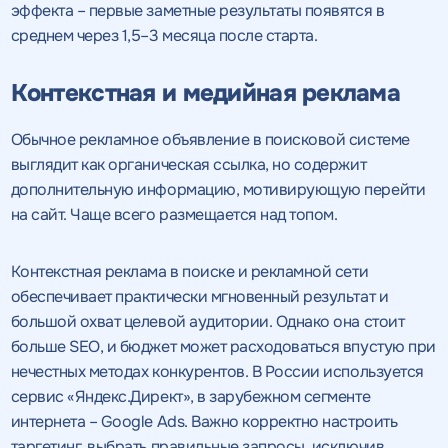
качественный
эффекта – первые заметные результаты появятся в
Воспользоваться
среднем через 1,5–3 месяца после старта.
SEO - аудит
Отклик на вакансию
предложением
Укажите ваш номер телефона и мы свяжемся с
Контекстная и медийная реклама
Вместе с аудитом
вами в ближайшее время
Укажите ваш номер телефона
мы даем структуру
и введите промокод
конкурентов в поиске
Обычное рекламное объявление в поисковой системе
соответствующий
выглядит как органическая ссылка, но содержит
интересующему вас
дополнительную информацию, мотивирующую перейти
спецпредложению
на сайт. Чаще всего размещается над топом.
Контекстная реклама в поиске и рекламной сети
обеспечивает практически мгновенный результат и
большой охват целевой аудитории. Однако она стоит
ОТПРАВИТЬ
больше SEO, и бюджет может расходоваться впустую при
Нажимая на кнопку, "Отправить" вы даете согласие
на
ОТПРАВИТЬ
нечестных методах конкурентов. В России используется
обработку персональных данных
и соглашаетесь c
политикой
конфиденциальности
сервис «Яндекс.Директ», в зарубежном сегменте
интернета – Google Ads. Важно корректно настроить
таргетинг, выбрать правильные запросы, исключив