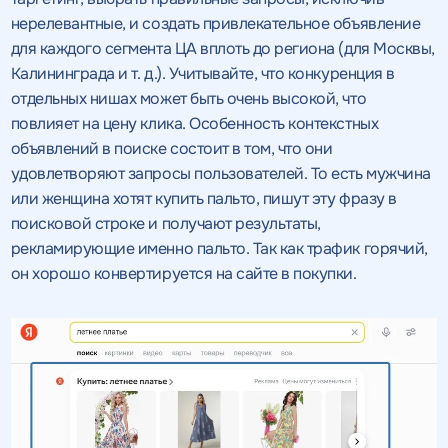
Нажимая на кнопку, "Провести аудит" вы даете согласие
на
Нажимая на кнопку, "отправить" вы даете
нерелевантные, и создать привлекательное объявление
обработку персональных данных
и соглашаетесь c
политикой
согласие
на обработку персональных данных
Нажимая на кнопку, "Отправить" вы даете согласие
на
конфиденциальности
для каждого сегмента ЦА вплоть до региона (для Москвы,
обработку персональных данных
и соглашаетесь c
политикой
и соглашаетесь c
политикой
конфиденциальности
конфиденциальности
Калининграда и т. д.). Учитывайте, что конкуренция в
отдельных нишах может быть очень высокой, что
ПРОВЕСТИ АУДИТ
ОТПРАВИТЬ
повлияет на цену клика. Особенность контекстных
ОТПРАВИТЬ
объявлений в поиске состоит в том, что они
удовлетворяют запросы пользователей. То есть мужчина
или женщина хотят купить пальто, пишут эту фразу в
на
поисковой строке и получают результаты,
обработку персональных данных
и соглашаетесь c
политикой конфиденциальности
рекламирующие именно пальто. Так как трафик горячий,
он хорошо конвертируется на сайте в покупки.
Нажимая на кнопку, "Перезвонить" вы даете согласие
на
обработку персональных данных
и соглашаетесь c
политикой конфиденциальности