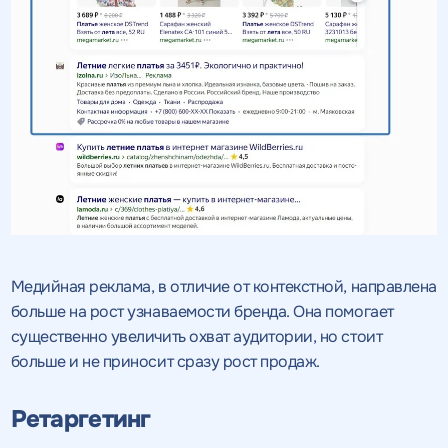
Получить
Получить
коммерческое
коммерческое
предложение
предложение
по тарифу
Нажимая на кнопку, "получить
Нажимая на кнопку, "получить
ПОЛУЧИТЬ
ПОЛУЧИТЬ
ПРЕДЛОЖЕНИЕ
ПРЕДЛОЖЕНИЕ
предложение" вы даете согласие
предложение" вы даете согласие
на обработку персональных
на обработку персональных
данных
данных
и соглашаетесь c
и соглашаетесь c
политикой конфиденциальности
политикой конфиденциальности
Медийная реклама, в отличие от контекстной, направлена
больше на рост узнаваемости бренда. Она помогает
существенно увеличить охват аудитории, но стоит
больше и не приносит сразу рост продаж.
Ретаргетинг