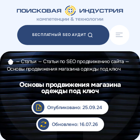
Акции
Блог
БЕСПЛАТНЫЙ SEO АУДИТ
Отзывы
Разработка сайтов
Разработка прототипов
—
Статьи
—
Статьи по SEO продвижению сайта
—
Разработка контента
Основы продвижения магазина одежды под ключ
Реклама у блогеров
Веб-аналитика
Основы продвижения магазина
одежды под ключ
Опубликовано: 25.09.24
Обновлено: 16.07.26