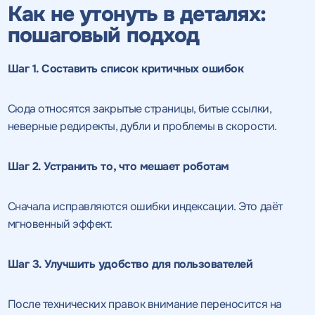
Как не утонуть в деталях:
пошаговый подход
Шаг 1. Составить список критичных ошибок
Сюда относятся закрытые страницы, битые ссылки,
неверные редиректы, дубли и проблемы в скорости.
Шаг 2. Устранить то, что мешает роботам
Получить
качественный
Воспользоваться
Сначала исправляются ошибки индексации. Это даёт
мгновенный эффект.
SEO - аудит
Отклик на вакансию
предложением
Укажите ваш номер телефона и мы свяжемся с
Вместе с аудитом
Шаг 3. Улучшить удобство для пользователей
вами в ближайшее время
Укажите ваш номер телефона
мы даем структуру
и введите промокод
конкурентов в поиске
После технических правок внимание переносится на
соответствующий