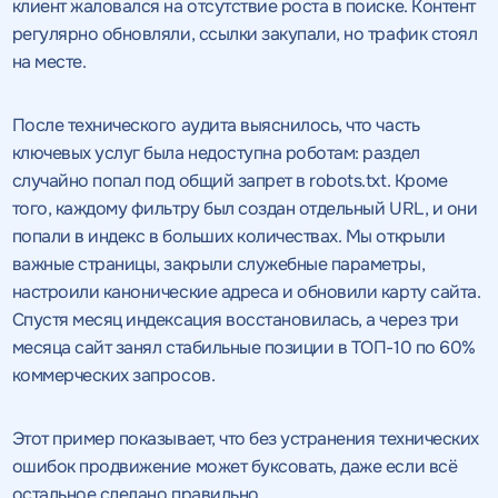
предложение" вы даете согласие
предложение" вы даете согласие
клиент жаловался на отсутствие роста в поиске. Контент
на обработку персональных
на обработку персональных
регулярно обновляли, ссылки закупали, но трафик стоял
данных
данных
и соглашаетесь c
и соглашаетесь c
на месте.
политикой конфиденциальности
политикой конфиденциальности
После технического аудита выяснилось, что часть
ключевых услуг была недоступна роботам: раздел
случайно попал под общий запрет в robots.txt. Кроме
того, каждому фильтру был создан отдельный URL, и они
попали в индекс в больших количествах. Мы открыли
важные страницы, закрыли служебные параметры,
настроили канонические адреса и обновили карту сайта.
Спустя месяц индексация восстановилась, а через три
месяца сайт занял стабильные позиции в ТОП-10 по 60%
коммерческих запросов.
Этот пример показывает, что без устранения технических
ошибок продвижение может буксовать, даже если всё
остальное сделано правильно.