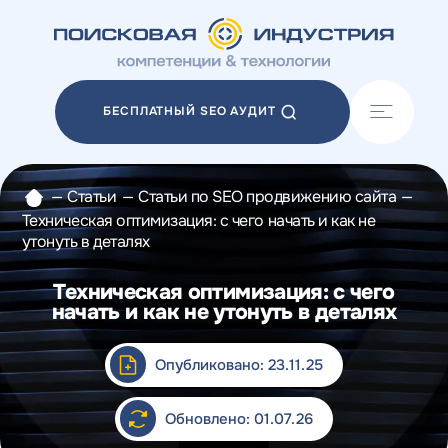
Акции
Блог
БЕСПЛАТНЫЙ SEO АУДИТ
Отзывы
Разработка сайтов
Разработка прототипов
—
Статьи
—
Статьи по SEO продвижению сайта
—
Разработка контента
Техническая оптимизация: с чего начать и как не
Реклама у блогеров
утонуть в деталях
Веб-аналитика
Техническая оптимизация: с чего
начать и как не утонуть в деталях
Опубликовано: 23.11.25
Обновлено: 01.07.26