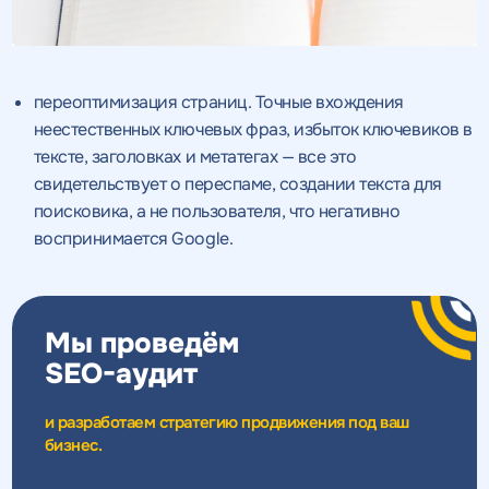
ОТПРАВИТЬ
ОТПРАВИТЬ
переоптимизация страниц. Точные вхождения
на
обработку персональных данных
и соглашаетесь c
неестественных ключевых фраз, избыток ключевиков в
политикой конфиденциальности
тексте, заголовках и метатегах — все это
свидетельствует о переспаме, создании текста для
поисковика, а не пользователя, что негативно
воспринимается Google.
Нажимая на кнопку, "Перезвонить" вы даете согласие
на
обработку персональных данных
и соглашаетесь c
политикой конфиденциальности
Мы проведём
SEO-аудит
Получить
Получить
коммерческое
коммерческое
и разработаем стратегию продвижения под ваш
предложение
предложение
по тарифу
бизнес.