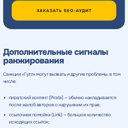
ЗАКАЗАТЬ SEO-АУДИТ
Нажимая на кнопку, "получить
Нажимая на кнопку, "получить
ПОЛУЧИТЬ
ПОЛУЧИТЬ
ПРЕДЛОЖЕНИЕ
ПРЕДЛОЖЕНИЕ
предложение" вы даете согласие
предложение" вы даете согласие
на обработку персональных
на обработку персональных
данных
данных
и соглашаетесь c
и соглашаетесь c
политикой конфиденциальности
политикой конфиденциальности
Дополнительные сигналы
ранжирования
Санкции «Гугл» могут вызвать и другие проблемы, в том
числе:
пиратский контент (Pirate) — обычно накладывается
после жалоб авторов о нарушении их прав;
ссылочная помойка (Link) — большое количество
исходящих ссылок;