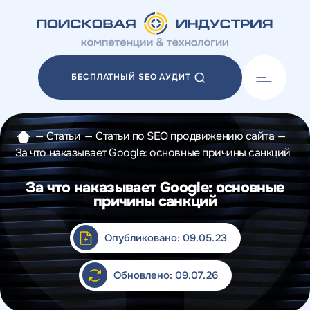
Акции
Блог
БЕСПЛАТНЫЙ SEO АУДИТ
Отзывы
Разработка сайтов
Разработка прототипов
—
Статьи
—
Статьи по SEO продвижению сайта
—
Разработка контента
За что наказывает Google: основные причины санкций
Реклама у блогеров
Веб-аналитика
За что наказывает Google: основные
причины санкций
Опубликовано: 09.05.23
Обновлено: 09.07.26