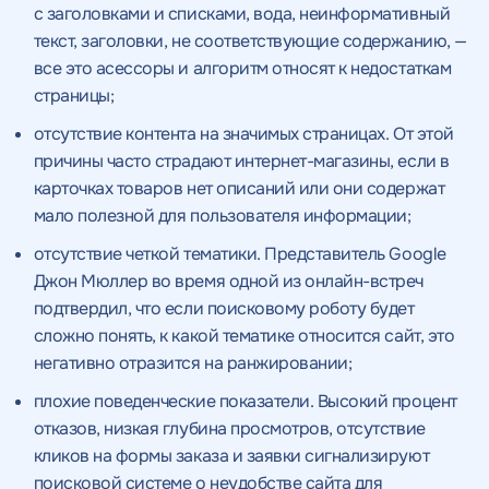
с заголовками и списками, вода, неинформативный
текст, заголовки, не соответствующие содержанию, —
все это асессоры и алгоритм относят к недостаткам
страницы;
отсутствие контента на значимых страницах. От этой
причины часто страдают интернет-магазины, если в
карточках товаров нет описаний или они содержат
мало полезной для пользователя информации;
отсутствие четкой тематики. Представитель Google
Джон Мюллер во время одной из онлайн-встреч
подтвердил, что если поисковому роботу будет
Получить
сложно понять, к какой тематике относится сайт, это
качественный
негативно отразится на ранжировании;
Воспользоваться
плохие поведенческие показатели. Высокий процент
SEO - аудит
Отклик на вакансию
предложением
отказов, низкая глубина просмотров, отсутствие
Укажите ваш номер телефона и мы свяжемся с
кликов на формы заказа и заявки сигнализируют
Вместе с аудитом
вами в ближайшее время
Укажите ваш номер телефона
поисковой системе о неудобстве сайта для