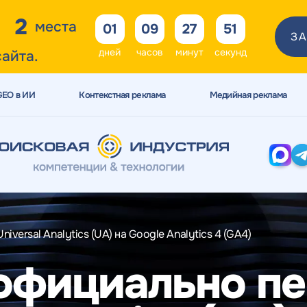
2
места
01
09
27
49
ЗА
дней
часов
минут
секунд
сайта.
GEO в ИИ
Контекстная реклама
Медийная реклама
versal Analytics (UA) на Google Analytics 4 (GA4)
официально п