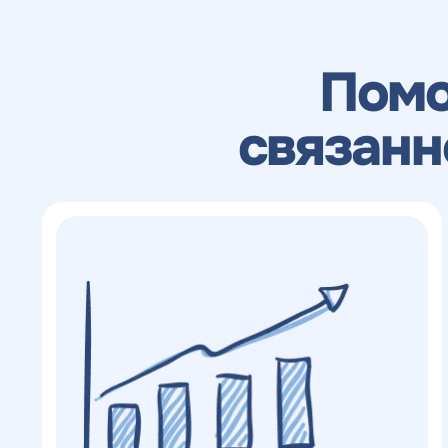
с
конкурентов в поиске
Н
н
ОТПРАВИТЬ
Пом
с
связанн