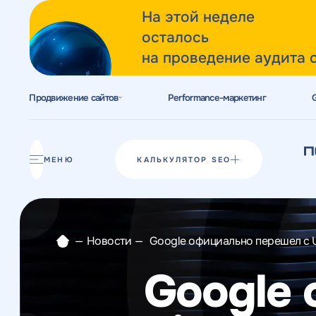
На этой неделе
осталось
на проведение аудита 
Продвижение сайтов
Performance-маркетинг
Акции
Блог
МЕНЮ
КАЛЬКУЛЯТОР SEO
Отзывы
Разработка сайтов
—
Новости
—
Google официально перешел с Uni
Разработка прототипов
Google 
Разработка контента
Реклама у блогеров