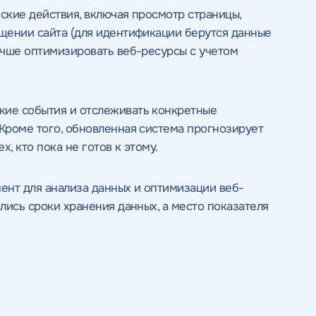
ские действия, включая просмотр страницы,
ещении сайта (для идентификации берутся данные
лучше оптимизировать веб-ресурсы с учетом
ские события и отслеживать конкретные
 Кроме того, обновленная система прогнозирует
, кто пока не готов к этому.
ОТПРАВИТЬ
мент для анализа данных и оптимизации веб-
ОТПРАВИТЬ
 положение
те промокод
и адрес вашего сайта, наш специалист
и адрес вашего сайта, наш специалист
лись сроки хранения данных, а место показателя
на
обработку персональных данных
и соглашаетесь c
политикой конфиденциальности
.
с спецпредложению
ложение
ложение
равить" вы даете согласие
на
 данных
и соглашаетесь c
ьности
 даете
 даете согласие
ить предложение" вы
ить предложение" вы
ПОЛУЧИТЬ
ПОЛУЧИТЬ
нных
ку персональных
ку персональных
и
и
ПРОВЕСТИ АУДИТ
ОТПРАВИТЬ
ПРЕДЛОЖЕНИЕ
ПРЕДЛОЖЕНИЕ