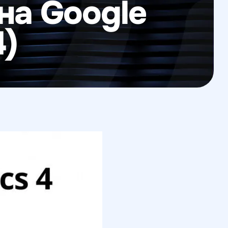
 на Google
4)