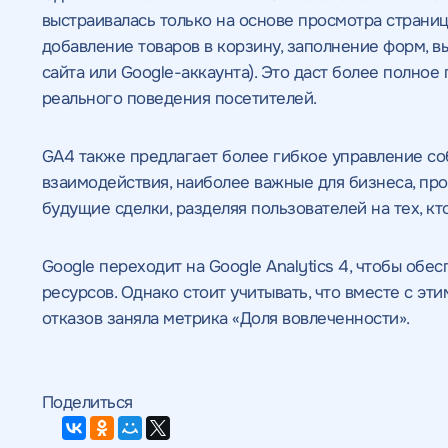
выстраивалась только на основе просмотра страниц
добавление товаров в корзину, заполнение форм, в
сайта или Google-аккаунта). Это даст более полно
реального поведения посетителей.
GA4 также предлагает более гибкое управление со
взаимодействия, наиболее важные для бизнеса, про
будущие сделки, разделяя пользователей на тех, кто
Получить
Получить
Получить
Воспользоват
Google переходит на Google Analytics 4, чтобы об
коммерческо
коммерческо
качественный
предложение
ресурсов. Однако стоит учитывать, что вместе с э
Отклик на 
отказов заняла метрика «Доля вовлеченности».
предложение
предложение
SEO - аудит
Укажите ваш номер телефона и мы свяжем
по тарифу
Поделиться
Н
Вместе с аудитом
с
мы даем структуру