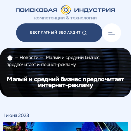
Акции
Блог
БЕСПЛАТНЫЙ SEO АУДИТ
Отзывы
Разработка сайтов
Разработка прототипов
—
Новости
—
Малый и средний бизнес
Разработка контента
предпочитает интернет-рекламу
Реклама у блогеров
Веб-аналитика
Малый и средний бизнес предпочитает
интернет-рекламу
1 июня 2023