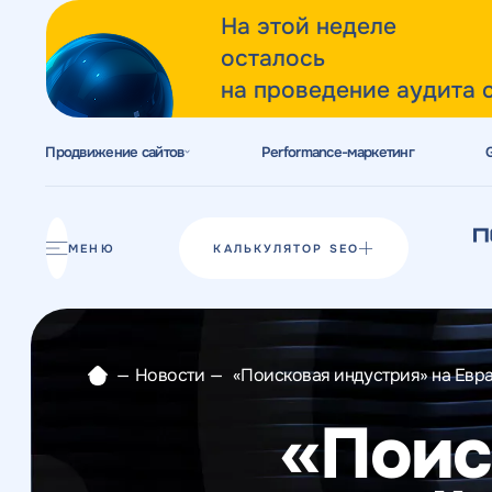
На этой неделе
осталось
на проведение аудита 
Продвижение сайтов
Performance-маркетинг
Акции
Блог
МЕНЮ
КАЛЬКУЛЯТОР SEO
Отзывы
Разработка сайтов
—
Новости
—
«Поисковая индустрия» на Евр
Разработка прототипов
«Поис
Разработка контента
Реклама у блогеров