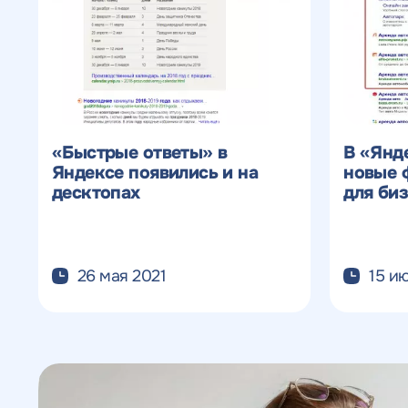
«Быстрые ответы» в
В «Янд
Яндексе появились и на
новые 
десктопах
для би
26 мая 2021
15 и