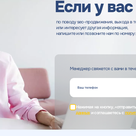
Если у вас
по поводу seo-продвижения, выхода в т
или интересует другая информация,
напишите или позвоните нам по номеру:
Менеджер свяжется с вами в тече
Нажимая на кнопку, «отправит
данных
и соглашаетесь c
полит