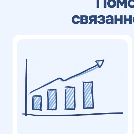
Пом
с
конкурентов в поиске
Н
связанн
н
ОТПРАВИТЬ
с