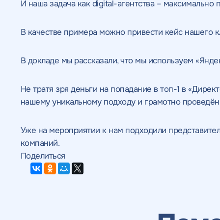
И наша задача как digital-агентства – максимально
В качестве примера можно привести кейс нашего 
В докладе мы рассказали, что мы используем
«Янде
Не тратя зря деньги на попадание в топ-1 в «Дире
нашему уникальному подходу и грамотно проведён
Получить
Получить
Получить
Воспользоват
Уже на мероприятии к нам подходили представител
коммерческо
коммерческо
качественный
предложение
компаний.
Отклик на 
Поделиться
предложение
предложение
SEO - аудит
Укажите ваш номер телефона и мы свяжем
по тарифу
Н
Вместе с аудитом
с
мы даем структуру