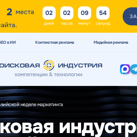
2
места
02
02
09
52
ЗА
дней
часов
минут
секунд
сайта.
GEO в ИИ
Контекстная реклама
Медийная реклама
азийской неделе маркетинга
ковая индустр