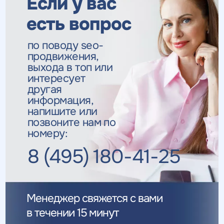
Если у вас
есть вопрос
по поводу seo-
продвижения,
Получить
Получить
коммерческое
коммерческое
выхода в топ
или
предложение
предложение
по тарифу
интересует
другая
информация,
напишите или
Нажимая на кнопку, "получить
Нажимая на кнопку, "получить
ПОЛУЧИТЬ
ПОЛУЧИТЬ
ПРЕДЛОЖЕНИЕ
ПРЕДЛОЖЕНИЕ
предложение" вы даете согласие
предложение" вы даете согласие
позвоните нам по
на обработку персональных
на обработку персональных
номеру:
данных
данных
и соглашаетесь c
и соглашаетесь c
политикой конфиденциальности
политикой конфиденциальности
8 (495) 180-41-25
Менеджер свяжется с вами
в течении 15 минут