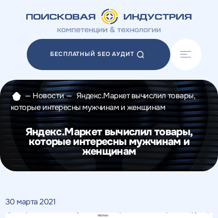
Акции
Блог
БЕСПЛАТНЫЙ SEO АУДИТ
Отзывы
Разработка сайтов
Разработка прототипов
—
Новости
—
Яндекс.Маркет вычислил товары,
Разработка контента
которые интересны мужчинам и женщинам
Реклама у блогеров
Веб-аналитика
Яндекс.Маркет вычислил товары,
которые интересны мужчинам и
женщинам
30 марта 2021