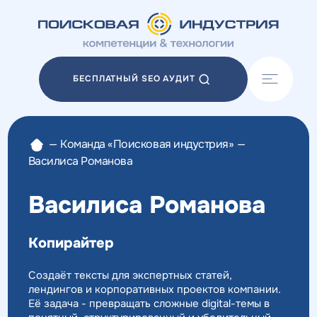
Акции
Блог
БЕСПЛАТНЫЙ SEO АУДИТ
Отзывы
Разработка сайтов
Разработка прототипов
—
Команда «Поисковая индустрия»
—
Разработка контента
Василиса Романова
Реклама у блогеров
Веб-аналитика
Василиса Романова
Копирайтер
Создаёт тексты для экспертных статей,
лендингов и корпоративных проектов компании.
Её задача - превращать сложные digital-темы в