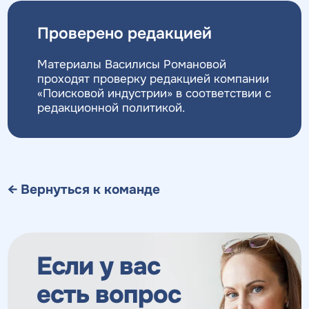
Проверено редакцией
Получить
Получить
коммерческое
коммерческое
Материалы Василисы Романовой
предложение
предложение
по тарифу
проходят проверку редакцией компании
«Поисковой индустрии» в соответствии с
редакционной политикой
.
Нажимая на кнопку, "получить
Нажимая на кнопку, "получить
ПОЛУЧИТЬ
ПОЛУЧИТЬ
ПРЕДЛОЖЕНИЕ
ПРЕДЛОЖЕНИЕ
предложение" вы даете согласие
предложение" вы даете согласие
на обработку персональных
на обработку персональных
данных
данных
и соглашаетесь c
и соглашаетесь c
политикой конфиденциальности
политикой конфиденциальности
← Вернуться к команде
Если у вас
есть вопрос