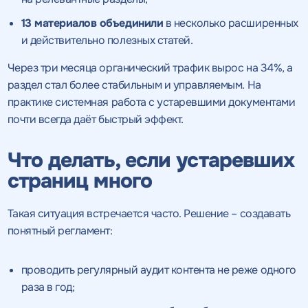
обработку персональных данных
и соглашаетесь c
политикой
и соглашаетесь c
политикой
конфиденциальности
конфиденциальности
13 материалов объединили
в несколько расширенных
и действительно полезных статей.
ПРОВЕСТИ АУДИТ
ОТПРАВИТЬ
ОТПРАВИТЬ
Через три месяца органический трафик вырос на 34%, а
раздел стал более стабильным и управляемым. На
практике системная работа с устаревшими документами
на
почти всегда даёт быстрый эффект.
обработку персональных данных
и соглашаетесь c
политикой конфиденциальности
Что делать, если устаревших
страниц много
Нажимая на кнопку, "Перезвонить" вы даете согласие
на
Такая ситуация встречается часто. Решение – создавать
обработку персональных данных
и соглашаетесь c
политикой конфиденциальности
понятный регламент:
проводить регулярный аудит контента не реже одного
раза в год;