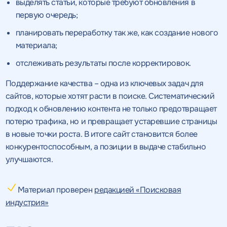
Получить
Получить
коммерческое
коммерческое
выделять статьи, которые требуют обновления в
предложение
предложение
по тарифу
первую очередь;
планировать переработку так же, как создание нового
материала;
Нажимая на кнопку, "получить
Нажимая на кнопку, "получить
ПОЛУЧИТЬ
ПОЛУЧИТЬ
ПРЕДЛОЖЕНИЕ
ПРЕДЛОЖЕНИЕ
отслеживать результаты после корректировок.
предложение" вы даете согласие
предложение" вы даете согласие
на обработку персональных
на обработку персональных
Поддержание качества – одна из ключевых задач для
данных
данных
и соглашаетесь c
и соглашаетесь c
политикой конфиденциальности
политикой конфиденциальности
сайтов, которые хотят расти в поиске. Систематический
подход к обновлению контента не только предотвращает
потерю трафика, но и превращает устаревшие страницы
в новые точки роста. В итоге сайт становится более
конкурентоспособным, а позиции в выдаче стабильно
улучшаются.
Материал проверен
редакцией «Поисковая
индустрия»