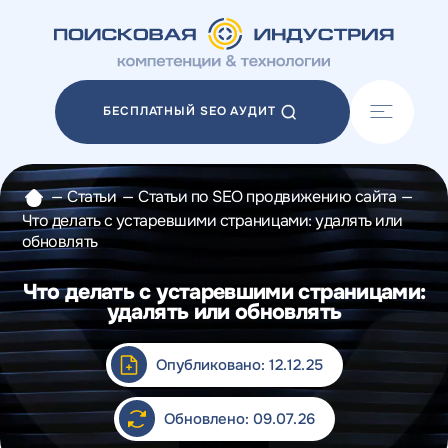
Акции
Блог
БЕСПЛАТНЫЙ SEO АУДИТ
Отзывы
Разработка сайтов
Разработка прототипов
—
Статьи
—
Статьи по SEO продвижению сайта
—
Разработка контента
Что делать с устаревшими страницами: удалять или
Реклама у блогеров
обновлять
Веб-аналитика
Что делать с устаревшими страницами:
удалять или обновлять
Опубликовано: 12.12.25
Обновлено: 09.07.26