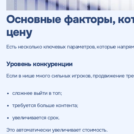
оглашаетесь c
политикой конфиденциальности
соглашаетесь c
соглашаетесь c
данных
данных
политикой конфиденциал
и соглашаетесь c
и соглашаетесь c
политикой конфиде
по
по
конфиденциальности
конфиденциальности
ажимая на кнопку, "Отправить" вы даете согласие
Основные факторы, к
а обработку персональных данных
и
оглашаетесь c
политикой конфиденциальности
цену
Есть несколько ключевых параметров, которые напря
Уровень конкуренции
Если в нише много сильных игроков, продвижение треб
сложнее выйти в топ;
требуется больше контента;
увеличивается срок.
Это автоматически увеличивает стоимость.