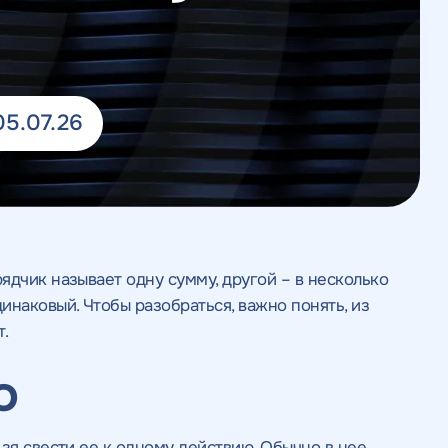
05.07.26
ядчик называет одну сумму, другой – в несколько
инаковый. Чтобы разобраться, важно понять, из
.
O
зя свести ее к одному действию. Обычно в нее