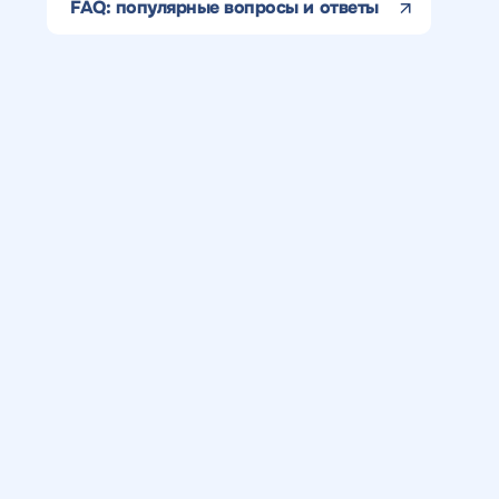
с
конкурентов в поиске
FAQ: популярные вопросы и ответы
Н
н
ОТПРАВИТЬ
с