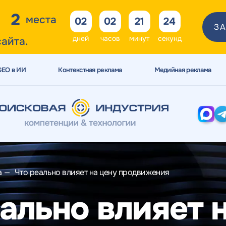
2
места
02
02
21
24
ЗА
дней
часов
минут
секунд
сайта.
GEO в ИИ
Контекстная реклама
Медийная реклама
а
—
Что реально влияет на цену продвижения
ально влияет 