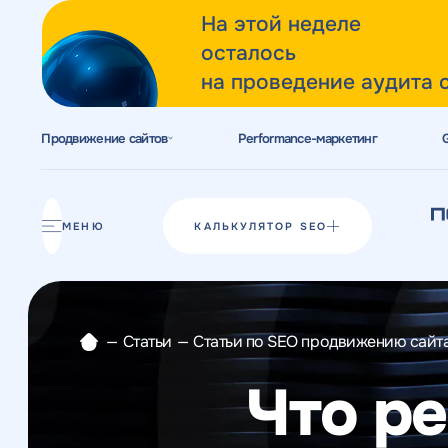
На этой неделе
осталось
на проведение аудита 
Продвижение сайтов
Performance-маркетинг
Акции
Блог
МЕНЮ
КАЛЬКУЛЯТОР SEO
Отзывы
Разработка сайтов
—
Статьи
—
Статьи по SEO продвижению сайт
Разработка прототипов
Что ре
Разработка контента
Реклама у блогеров