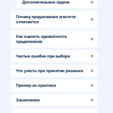
Дополнительные задачи
Почему предложения агентств
отличаются
Как оценить адекватность
предложения
Частые ошибки при выборе
Получить
Получить
Получить
Воспользоват
Что учесть при принятии решения
коммерческо
коммерческо
качественный
предложение
Отклик на 
предложение
предложение
SEO - аудит
Пример из практики
Укажите ваш номер телефона и мы свяжем
по тарифу
Заключение
Н
Вместе с аудитом
с
мы даем структуру