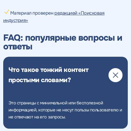
политикой конфиденциальности
Материал проверен
редакцией «Поисковая
индустрия»
FAQ: популярные вопросы и
Получить
Получить
коммерческое
коммерческое
ответы
предложение
предложение
по тарифу
Что такое тонкий контент
Нажимая на кнопку, "получить
Нажимая на кнопку, "получить
ПОЛУЧИТЬ
ПОЛУЧИТЬ
ПРЕДЛОЖЕНИЕ
ПРЕДЛОЖЕНИЕ
предложение" вы даете согласие
предложение" вы даете согласие
простыми словами?
на обработку персональных
на обработку персональных
данных
данных
и соглашаетесь c
и соглашаетесь c
политикой конфиденциальности
политикой конфиденциальности
Это страницы с минимальной или бесполезной
информацией, которые не несут пользы пользователю и
не отвечают на его запросы.