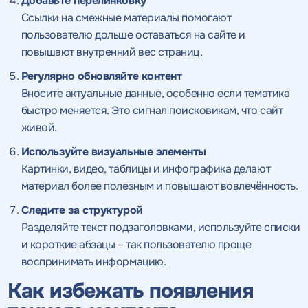
Добавьте перелинковку
Ссылки на смежные материалы помогают
Получить
пользователю дольше оставаться на сайте и
повышают внутренний вес страниц.
качественный
Воспользоваться
Регулярно обновляйте контент
SEO - аудит
Отклик на вакансию
Вносите актуальные данные, особенно если тематика
предложением
быстро меняется. Это сигнал поисковикам, что сайт
Укажите ваш номер телефона и мы свяжемся с
Вместе с аудитом
живой.
вами в ближайшее время
Укажите ваш номер телефона
мы даем структуру
и введите промокод
Используйте визуальные элементы
конкурентов в поиске
соответствующий
Картинки, видео, таблицы и инфографика делают
интересующему вас
материал более полезным и повышают вовлечённость.
спецпредложению
Следите за структурой
Разделяйте текст подзаголовками, используйте списки
и короткие абзацы – так пользователю проще
воспринимать информацию.
ОТПРАВИТЬ
Как избежать появления