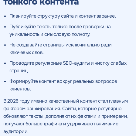
тонкого контента
Нажимая на кнопку, "Отправить" вы даете согласие
на
ОТПРАВИТЬ
обработку персональных данных
и соглашаетесь c
политикой
конфиденциальности
Планируйте структуру сайта и контент заранее.
Публикуйте тексты только после проверки на
Нажимая на кнопку, "Провести аудит" вы даете согласие
на
Нажимая на кнопку, "отправить" вы даете
уникальность и смысловую полноту.
обработку персональных данных
и соглашаетесь c
политикой
согласие
на обработку персональных данных
Нажимая на кнопку, "Отправить" вы даете согласие
на
конфиденциальности
обработку персональных данных
и соглашаетесь c
политикой
и соглашаетесь c
политикой
Не создавайте страницы исключительно ради
конфиденциальности
конфиденциальности
ключевых слов.
ПРОВЕСТИ АУДИТ
ОТПРАВИТЬ
Проводите регулярные SEO-аудиты и чистку слабых
ОТПРАВИТЬ
страниц.
Формируйте контент вокруг реальных вопросов
клиентов.
на
обработку персональных данных
и соглашаетесь c
политикой конфиденциальности
В 2026 году именно качественный контент стал главным
фактором ранжирования. Сайты, которые регулярно
обновляют тексты, дополняют их фактами и примерами,
получают больше трафика и удерживают внимание
Нажимая на кнопку, "Перезвонить" вы даете согласие
на
аудитории.
обработку персональных данных
и соглашаетесь c