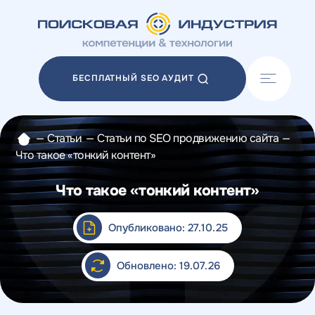
Акции
Блог
БЕСПЛАТНЫЙ SEO АУДИТ
Отзывы
Разработка сайтов
Разработка прототипов
—
Статьи
—
Статьи по SEO продвижению сайта
—
Разработка контента
Что такое «тонкий контент»
Реклама у блогеров
Веб-аналитика
Что такое «тонкий контент»
Опубликовано: 27.10.25
Обновлено: 19.07.26