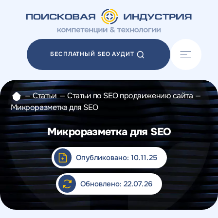
Акции
Блог
БЕСПЛАТНЫЙ SEO АУДИТ
Отзывы
Разработка сайтов
Разработка прототипов
—
Статьи
—
Статьи по SEO продвижению сайта
—
Разработка контента
Микроразметка для SEO
Реклама у блогеров
Веб-аналитика
Микроразметка для SEO
Опубликовано: 10.11.25
Обновлено: 22.07.26