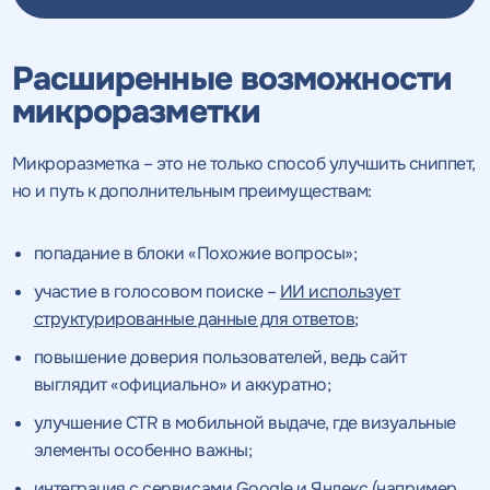
Нажимая на кнопку, "Провести аудит" вы даете согласие
на
Нажимая на кнопку, "отправить" вы даете
обработку персональных данных
и соглашаетесь c
политикой
согласие
на обработку персональных данных
Нажимая на кнопку, "Отправить" вы даете согласие
на
конфиденциальности
обработку персональных данных
и соглашаетесь c
политикой
и соглашаетесь c
политикой
Расширенные возможности
конфиденциальности
конфиденциальности
микроразметки
ПРОВЕСТИ АУДИТ
ОТПРАВИТЬ
ОТПРАВИТЬ
Микроразметка – это не только способ улучшить сниппет,
но и путь к дополнительным преимуществам:
на
обработку персональных данных
и соглашаетесь c
попадание в блоки «Похожие вопросы»;
политикой конфиденциальности
участие в голосовом поиске –
ИИ использует
структурированные данные для ответов
;
повышение доверия пользователей, ведь сайт
Нажимая на кнопку, "Перезвонить" вы даете согласие
на
выглядит «официально» и аккуратно;
обработку персональных данных
и соглашаетесь c
политикой конфиденциальности
улучшение CTR в мобильной выдаче, где визуальные
элементы особенно важны;
интеграция с сервисами Google и Яндекс (например,