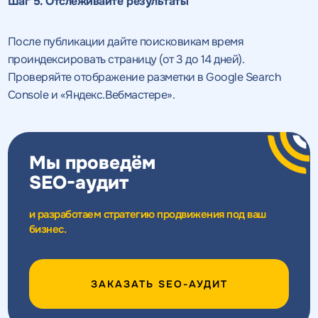
качественный
Шаг 5. Отслеживайте результаты
Воспользоваться
SEO - аудит
Отклик на вакансию
предложением
После публикации дайте поисковикам время
Укажите ваш номер телефона и мы свяжемся с
проиндексировать страницу (от 3 до 14 дней).
Вместе с аудитом
вами в ближайшее время
Укажите ваш номер телефона
Проверяйте отображение разметки в Google Search
мы даем структуру
и введите промокод
Console и «Яндекс.Вебмастере».
конкурентов в поиске
соответствующий
интересующему вас
спецпредложению
Мы проведём
SEO-аудит
и разработаем стратегию продвижения под ваш
ОТПРАВИТЬ
бизнес.
Нажимая на кнопку, "Отправить" вы даете согласие
на
ОТПРАВИТЬ
обработку персональных данных
и соглашаетесь c
политикой
конфиденциальности
ЗАКАЗАТЬ SEO-АУДИТ