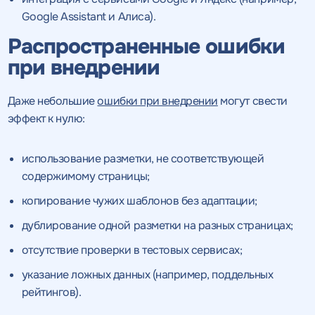
Google Assistant и Алиса).
Получить
Получить
коммерческое
коммерческое
Распространенные ошибки
предложение
предложение
по тарифу
при внедрении
Даже небольшие
ошибки при внедрении
могут свести
Нажимая на кнопку, "получить
Нажимая на кнопку, "получить
ПОЛУЧИТЬ
ПОЛУЧИТЬ
эффект к нулю:
ПРЕДЛОЖЕНИЕ
ПРЕДЛОЖЕНИЕ
предложение" вы даете согласие
предложение" вы даете согласие
на обработку персональных
на обработку персональных
данных
данных
и соглашаетесь c
и соглашаетесь c
использование разметки, не соответствующей
политикой конфиденциальности
политикой конфиденциальности
содержимому страницы;
копирование чужих шаблонов без адаптации;
дублирование одной разметки на разных страницах;
отсутствие проверки в тестовых сервисах;
указание ложных данных (например, поддельных
рейтингов).