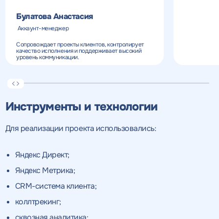
Булатова Анастасия
Получить
Получить
коммерческое
коммерческое
Аккаунт-менеджер
предложение
предложение
по тарифу
Сопровождает проекты клиентов, контролирует
качество исполнения и поддерживает высокий
уровень коммуникации.
Нажимая на кнопку, "получить
Нажимая на кнопку, "получить
ПОЛУЧИТЬ
ПОЛУЧИТЬ
ПРЕДЛОЖЕНИЕ
ПРЕДЛОЖЕНИЕ
предложение" вы даете согласие
предложение" вы даете согласие
на обработку персональных
на обработку персональных
данных
данных
и соглашаетесь c
и соглашаетесь c
Инструменты и технологии
политикой конфиденциальности
политикой конфиденциальности
Для реализации проекта использовались:
Яндекс Директ;
Яндекс Метрика;
CRM-система клиента;
коллтрекинг;
сквозная аналитика;