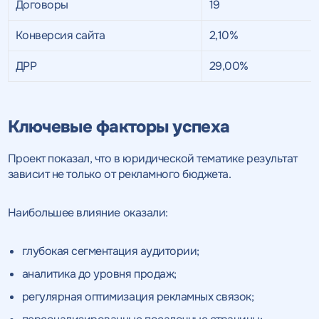
качественный
Договоры
19
Воспользоваться
SEO - аудит
Отклик на вакансию
Конверсия сайта
2,10%
предложением
Укажите ваш номер телефона и мы свяжемся с
ДРР
29,00%
Вместе с аудитом
вами в ближайшее время
Укажите ваш номер телефона
мы даем структуру
и введите промокод
конкурентов в поиске
соответствующий
Ключевые факторы успеха
интересующему вас
спецпредложению
Проект показал, что в юридической тематике результат
зависит не только от рекламного бюджета.
Наибольшее влияние оказали:
ОТПРАВИТЬ
глубокая сегментация аудитории;
Нажимая на кнопку, "Отправить" вы даете согласие
на
ОТПРАВИТЬ
обработку персональных данных
и соглашаетесь c
политикой
аналитика до уровня продаж;
конфиденциальности
регулярная оптимизация рекламных связок;