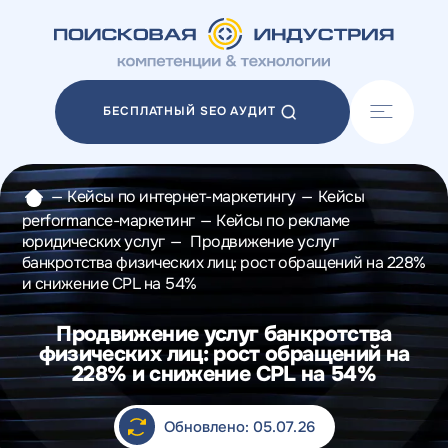
Акции
Блог
БЕСПЛАТНЫЙ SEO АУДИТ
Отзывы
Разработка сайтов
Разработка прототипов
—
Кейсы по интернет-маркетингу
—
Кейсы
Разработка контента
performance-маркетинг
—
Кейсы по рекламе
Реклама у блогеров
юридических услуг
—
Продвижение услуг
Веб-аналитика
банкротства физических лиц: рост обращений на 228%
и снижение CPL на 54%
Продвижение услуг банкротства
физических лиц: рост обращений на
228% и снижение CPL на 54%
Обновлено: 05.07.26