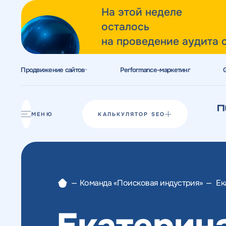
На этой неделе
осталось
на проведение аудита 
Продвижение сайтов
Performance-маркетинг
Акции
Блог
МЕНЮ
КАЛЬКУЛЯТОР SEO
Отзывы
Разработка сайтов
—
Команда «Поисковая индустрия»
—
Ек
Разработка прототипов
Разработка контента
Екатерин
Реклама у блогеров