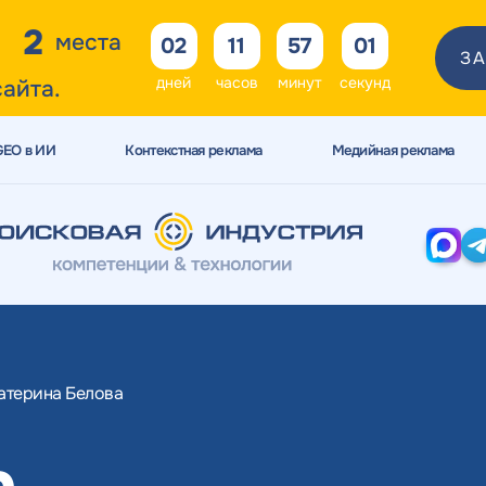
2
места
02
11
57
00
ЗА
дней
часов
минут
секунд
сайта.
GEO в ИИ
Контекстная реклама
Медийная реклама
атерина Белова
а