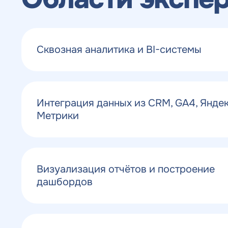
Сквозная аналитика и BI-системы
Интеграция данных из CRM, GA4, Янде
Метрики
Получить
Получить
Получить
Воспользоват
коммерческо
коммерческо
качественный
предложение
Отклик на 
Визуализация отчётов и построение
предложение
предложение
SEO - аудит
дашбордов
Укажите ваш номер телефона и мы свяжем
по тарифу
Н
Вместе с аудитом
с
мы даем структуру