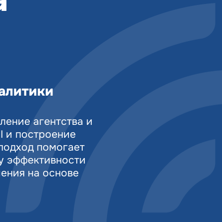
налитики
ление агентства и
BI и построение
 подход помогает
у эффективности
шения на основе