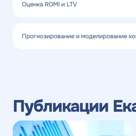
с
конкурентов в поиске
Оценка ROMI и LTV
Н
н
ОТПРАВИТЬ
с
Прогнозирование и моделирование к
Публикации Ек