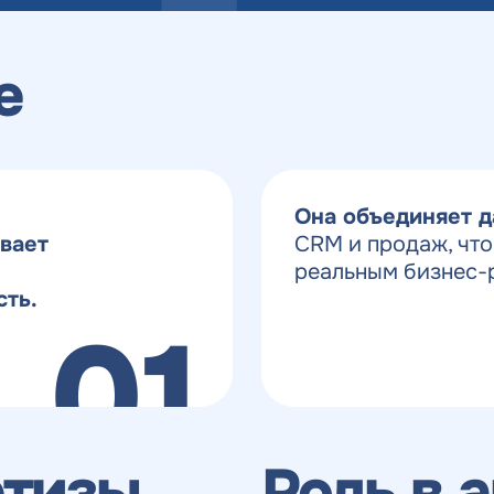
е
Она объединяет д
вает
CRM и продаж, что
реальным бизнес-
сть.
01
ртизы
Роль в 