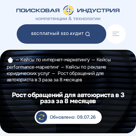
Акции
Блог
БЕСПЛАТНЫЙ SEO АУДИТ
Отзывы
Разработка сайтов
Разработка прототипов
—
Кейсы по интернет-маркетингу
—
Кейсы
Разработка контента
performance-маркетинг
—
Кейсы по рекламе
Реклама у блогеров
юридических услуг
—
Рост обращений для
Веб-аналитика
автоюриста в 3 раза за 8 месяцев
Рост обращений для автоюриста в 3
раза за 8 месяцев
Обновлено: 09.07.26