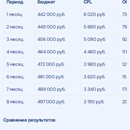
Период
Бюджет
CPL
Об
1 месяц
442 000 руб.
6 020 руб.
73
2 месяц
449 000 руб.
5 680 руб.
79
3 месяц
456 000 руб.
5 090 руб.
92
4 месяц
464 000 руб.
4 460 руб.
111
5 месяц
472 000 руб.
3 980 руб.
129
6 месяц
481 000 руб.
3 620 руб.
152
7 месяц
489 000 руб.
3 340 руб.
178
8 месяц
497 000 руб.
3 190 руб.
20
Получить
Сравнение результатов