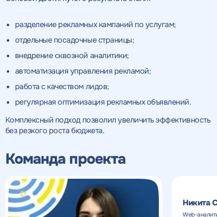
Нажимая на кнопку, "Провести аудит" вы даете согласие
на
Нажимая на кнопку, "отправить" вы даете
обработку персональных данных
и соглашаетесь c
политикой
согласие
на обработку персональных данных
Нажимая на кнопку, "Отправить" вы даете согласие
на
конфиденциальности
разделение рекламных кампаний по услугам;
обработку персональных данных
и соглашаетесь c
политикой
и соглашаетесь c
политикой
конфиденциальности
конфиденциальности
отдельные посадочные страницы;
ПРОВЕСТИ АУДИТ
внедрение сквозной аналитики;
ОТПРАВИТЬ
ОТПРАВИТЬ
автоматизация управления рекламой;
работа с качеством лидов;
регулярная оптимизация рекламных объявлений.
на
обработку персональных данных
и соглашаетесь c
политикой конфиденциальности
Комплексный подход позволил увеличить эффективность
без резкого роста бюджета.
Команда проекта
Нажимая на кнопку, "Перезвонить" вы даете согласие
на
обработку персональных данных
и соглашаетесь c
политикой конфиденциальности
Никита 
Web-аналит