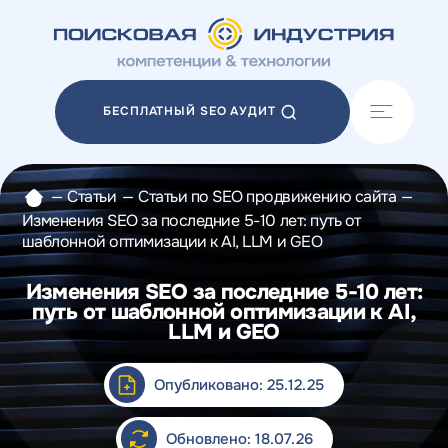
Акции
Блог
БЕСПЛАТНЫЙ SEO АУДИТ
Отзывы
Разработка сайтов
Разработка прототипов
—
Статьи
—
Статьи по SEO продвижению сайта
—
Разработка контента
Изменения SEO за последние 5-10 лет: путь от
Реклама у блогеров
шаблонной оптимизации к AI, LLM и GEO
Веб-аналитика
Изменения SEO за последние 5-10 лет:
путь от шаблонной оптимизации к AI,
LLM и GEO
Опубликовано: 25.12.25
Обновлено: 18.07.26