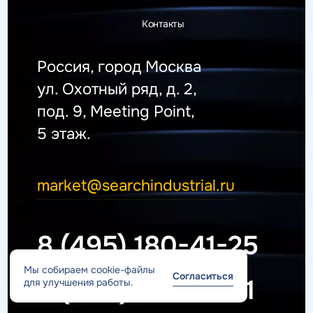
Контакты
Россия, город Москва
ул. Охотный ряд, д. 2,
под. 9, Meeting Point,
5 этаж.
market@searchindustrial.ru
8 (495) 180-41-25
Мы собираем cookie-файлы
Согласиться
8 (800) 777-72-31
для улучшения работы.