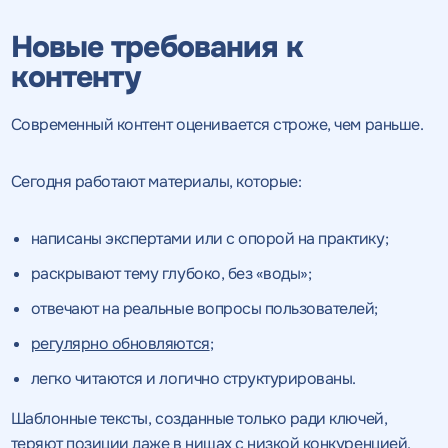
Нажимая на кнопку, "Провести аудит" вы даете согласие
на
Нажимая на кнопку, "отправить" вы даете
обработку персональных данных
и соглашаетесь c
политикой
согласие
на обработку персональных данных
Нажимая на кнопку, "Отправить" вы даете согласие
на
Новые требования к
конфиденциальности
обработку персональных данных
и соглашаетесь c
политикой
и соглашаетесь c
политикой
конфиденциальности
контенту
конфиденциальности
ПРОВЕСТИ АУДИТ
ОТПРАВИТЬ
Современный контент оценивается строже, чем раньше.
ОТПРАВИТЬ
Сегодня работают материалы, которые:
на
обработку персональных данных
и соглашаетесь c
написаны экспертами или с опорой на практику;
политикой конфиденциальности
раскрывают тему глубоко, без «воды»;
отвечают на реальные вопросы пользователей;
Нажимая на кнопку, "Перезвонить" вы даете согласие
на
регулярно обновляются
;
обработку персональных данных
и соглашаетесь c
политикой конфиденциальности
легко читаются и логично структурированы.
Шаблонные тексты, созданные только ради ключей,
теряют позиции даже в нишах с низкой конкуренцией.