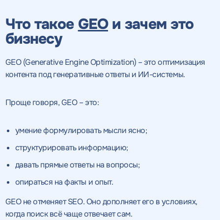
качественный
Воспользоваться
SEO - аудит
Что такое
GEO
и зачем это
Отклик на вакансию
предложением
бизнесу
Укажите ваш номер телефона и мы свяжемся с
Вместе с аудитом
вами в ближайшее время
Укажите ваш номер телефона
мы даем структуру
GEO (Generative Engine Optimization) – это оптимизация
и введите промокод
конкурентов в поиске
контента под генеративные ответы и ИИ-системы.
соответствующий
интересующему вас
спецпредложению
Проще говоря, GEO – это:
умение формулировать мысли ясно;
структурировать информацию;
ОТПРАВИТЬ
давать прямые ответы на вопросы;
Нажимая на кнопку, "Отправить" вы даете согласие
на
ОТПРАВИТЬ
опираться на факты и опыт.
обработку персональных данных
и соглашаетесь c
политикой
конфиденциальности
GEO не отменяет SEO. Оно дополняет его в условиях,
когда поиск всё чаще отвечает сам.