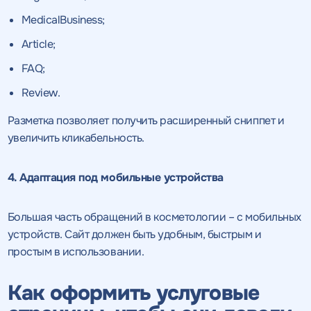
качественный
Воспользоваться
MedicalBusiness;
SEO - аудит
Отклик на вакансию
предложением
Article;
Укажите ваш номер телефона и мы свяжемся с
Вместе с аудитом
FAQ;
вами в ближайшее время
Укажите ваш номер телефона
мы даем структуру
и введите промокод
Review.
конкурентов в поиске
соответствующий
Разметка позволяет получить расширенный сниппет и
интересующему вас
увеличить кликабельность.
спецпредложению
4. Адаптация под мобильные устройства
Большая часть обращений в косметологии – с мобильных
ОТПРАВИТЬ
устройств. Сайт должен быть удобным, быстрым и
простым в использовании.
Нажимая на кнопку, "Отправить" вы даете согласие
на
ОТПРАВИТЬ
обработку персональных данных
и соглашаетесь c
политикой
конфиденциальности
Как оформить услуговые