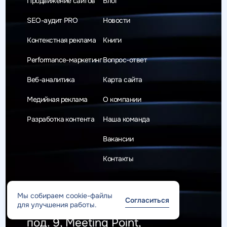
Продвижение сайтов
Блог
SEO-аудит PRO
Новости
Контекстная реклама
Книги
Performance-маркетинг
Вопрос-ответ
Веб-аналитика
Карта сайта
Медийная реклама
О компании
Разработка контента
Наша команда
Вакансии
Контакты
Россия, город Москва
Мы собираем cookie-файлы
Согласиться
ул. Охотный ряд, д. 2,
для улучшения работы.
под. 9, Meeting Point,