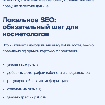
Такая структура помогает человеку принять решение
сразу, не переходя дальше.
Получить
Получить
коммерческое
коммерческое
предложение
предложение
по тарифу
Локальное SEO:
обязательный шаг для
косметологов
Нажимая на кнопку, "получить
Нажимая на кнопку, "получить
ПОЛУЧИТЬ
ПОЛУЧИТЬ
ПРЕДЛОЖЕНИЕ
ПРЕДЛОЖЕНИЕ
предложение" вы даете согласие
предложение" вы даете согласие
Чтобы клиенты находили клинику поблизости, важно
на обработку персональных
на обработку персональных
данных
данных
и соглашаетесь c
и соглашаетесь c
правильно оформить карточку организации:
политикой конфиденциальности
политикой конфиденциальности
указать все услуги;
добавить фотографии кабинета и специалистов;
регулярно обновлять информацию;
отвечать на отзывы;
указать график работы.