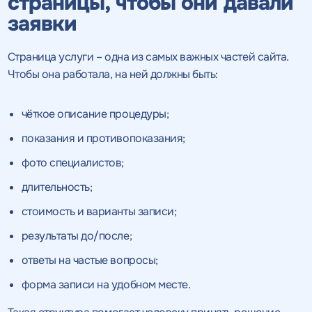
страницы, чтобы они давали
Нажимая на кнопку, "Провести аудит" вы даете согласие
на
Нажимая на кнопку, "отправить" вы даете
заявки
обработку персональных данных
и соглашаетесь c
политикой
согласие
на обработку персональных данных
Нажимая на кнопку, "Отправить" вы даете согласие
на
конфиденциальности
обработку персональных данных
и соглашаетесь c
политикой
и соглашаетесь c
политикой
конфиденциальности
конфиденциальности
Страница услуги – одна из самых важных частей сайта.
Чтобы она работала, на ней должны быть:
ПРОВЕСТИ АУДИТ
ОТПРАВИТЬ
ОТПРАВИТЬ
чёткое описание процедуры;
показания и противопоказания;
на
обработку персональных данных
и соглашаетесь c
фото специалистов;
политикой конфиденциальности
длительность;
стоимость и варианты записи;
результаты до/после;
Нажимая на кнопку, "Перезвонить" вы даете согласие
на
обработку персональных данных
и соглашаетесь c
политикой конфиденциальности
ответы на частые вопросы;
форма записи на удобном месте.