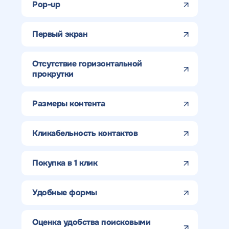
Pop-up
Первый экран
Отсутствие горизонтальной
прокрутки
Размеры контента
Получить
Получить
Получить
Воспользоват
Кликабельность контактов
коммерческо
коммерческо
качественный
предложение
Отклик на 
Покупка в 1 клик
предложение
предложение
SEO - аудит
Укажите ваш номер телефона и мы свяжем
Удобные формы
по тарифу
Н
Вместе с аудитом
с
мы даем структуру
Оценка удобства поисковыми