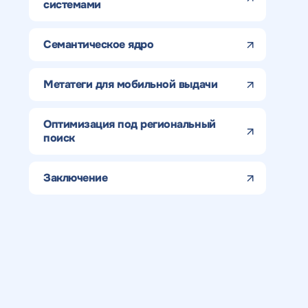
с
конкурентов в поиске
системами
Н
н
ОТПРАВИТЬ
Семантическое ядро
с
Метатеги для мобильной выдачи
Оптимизация под региональный
поиск
Заключение