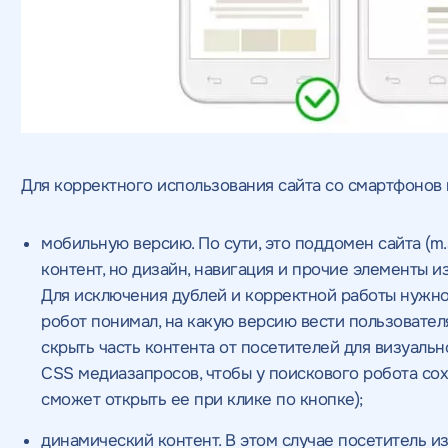
оглашаетесь c
политикой конфиденциальности
соглашаетесь c
соглашаетесь c
данных
данных
политикой конфиденциал
и соглашаетесь c
и соглашаетесь c
политикой конфиде
по
по
конфиденциальности
конфиденциальности
ажимая на кнопку, "Отправить" вы даете согласие
а обработку персональных данных
и
оглашаетесь c
политикой конфиденциальности
Для корректного использования сайта со смартфонов 
мобильную версию. По сути, это поддомен сайта (m.s
контент, но дизайн, навигация и прочие элементы 
Для исключения дублей и корректной работы нужно
робот понимал, на какую версию вести пользователя, 
скрыть часть контента от посетителей для визуаль
CSS медиазапросов, чтобы у поискового робота сох
сможет открыть ее при клике по кнопке);
динамический контент. В этом случае посетитель и