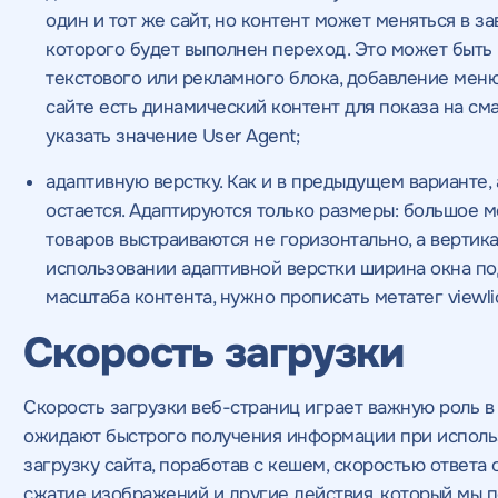
один и тот же сайт, но контент может меняться в за
которого будет выполнен переход. Это может быть
текстового или рекламного блока, добавление меню-
сайте есть динамический контент для показа на сма
указать значение User Agent;
адаптивную верстку. Как и в предыдущем варианте, 
остается. Адаптируются только размеры: большое м
товаров выстраиваются не горизонтально, а вертикал
использовании адаптивной верстки ширина окна по
масштаба контента, нужно прописать метатег viewlio
Скорость загрузки
Скорость загрузки веб-страниц играет важную роль в
ожидают быстрого получения информации при использ
загрузку сайта, поработав с кешем, скоростью ответа
сжатие изображений и другие действия, который мы п