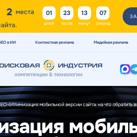
2
места
01
23
13
05
ЗА
дней
часов
минут
секунд
сайта.
GEO в ИИ
Контекстная реклама
Медийная реклама
EO-оптимизация мобильной версии сайта: на что обратить 
изация мобиль