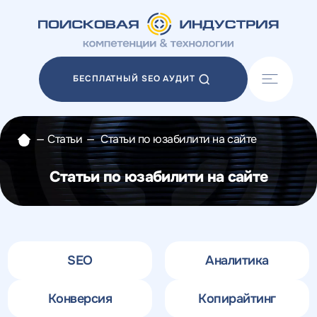
Акции
Блог
БЕСПЛАТНЫЙ SEO АУДИТ
Отзывы
Разработка сайтов
Разработка прототипов
—
Статьи
—
Статьи по юзабилити на сайте
Разработка контента
Реклама у блогеров
Статьи по юзабилити на сайте
Веб-аналитика
SEO
Аналитика
Конверсия
Копирайтинг