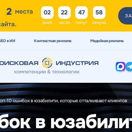
2
места
02
22
47
56
ЗА
дней
часов
минут
секунд
сайта.
GEO в ИИ
Контекстная реклама
Медийная реклама
оп-10 ошибок в юзабилити, которые отталкивают клиентов
бок в юзабили