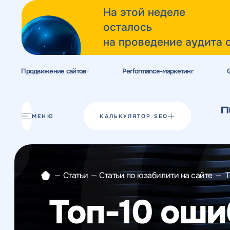
На этой неделе
осталось
на проведение аудита 
Продвижение сайтов
Performance-маркетинг
Акции
Блог
МЕНЮ
КАЛЬКУЛЯТОР SEO
Отзывы
Разработка сайтов
—
Статьи
—
Статьи по юзабилити на сайте
—
Т
Разработка прототипов
Топ-10 оши
Разработка контента
Реклама у блогеров