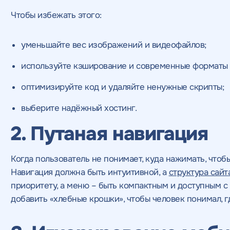
оглашаетесь c
политикой конфиденциальности
соглашаетесь c
соглашаетесь c
данных
данных
политикой конфиденциал
и соглашаетесь c
и соглашаетесь c
политикой конфиде
по
по
конфиденциальности
конфиденциальности
Чтобы избежать этого:
ажимая на кнопку, "Отправить" вы даете согласие
а обработку персональных данных
и
оглашаетесь c
политикой конфиденциальности
уменьшайте вес изображений и видеофайлов;
используйте кэширование и современные форматы 
оптимизируйте код и удаляйте ненужные скрипты;
выберите надёжный хостинг.
2. Путаная навигация
Когда пользователь не понимает, куда нажимать, чтобы
Навигация должна быть интуитивной, а
структура сайт
приоритету, а меню – быть компактным и доступным 
добавить «хлебные крошки», чтобы человек понимал, гд