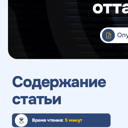
отт
Веб-аналитика
Опу
Содержание
статьи
Время чтения:
5 минут