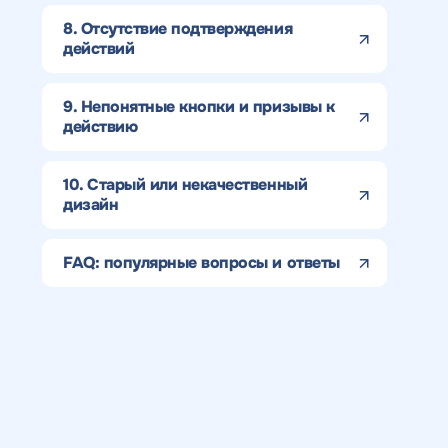
8. Отсутствие подтверждения
действий
9. Непонятные кнопки и призывы к
действию
10. Старый или некачественный
дизайн
Получить
Получить
Получить
Воспользоват
FAQ: популярные вопросы и ответы
коммерческо
коммерческо
качественный
предложение
Отклик на 
предложение
предложение
SEO - аудит
Укажите ваш номер телефона и мы свяжем
по тарифу
Н
Вместе с аудитом
с
мы даем структуру