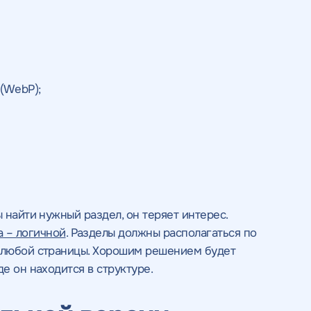
ьности
нциальности
литикой
литикой
(WebP);
 найти нужный раздел, он теряет интерес.
а
– логичной
. Разделы должны располагаться по
с любой страницы. Хорошим решением будет
е он находится в структуре.