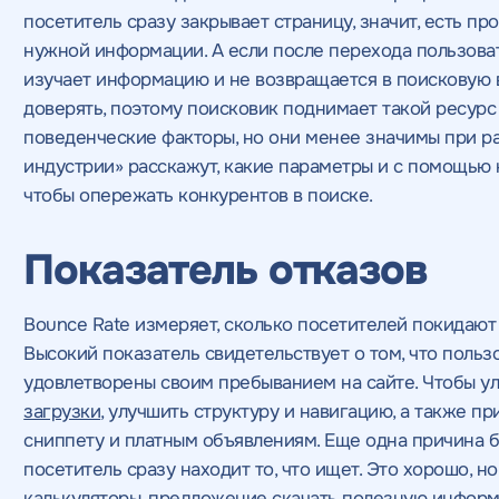
посетитель сразу закрывает страницу, значит, есть п
нужной информации. А если после перехода пользова
изучает информацию и не возвращается в поисковую в
доверять, поэтому поисковик поднимает такой ресурс
поведенческие факторы, но они менее значимы при ра
индустрии» расскажут, какие параметры и c помощью 
чтобы опережать конкурентов в поиске.
Показатель отказов
ься
Первым шагом нужно определить текущее
Укажите ваш номер телефона и введи
Укажите ваш номер телефона 
Укажите ваш номер телефона 
е
е
м
Bounce Rate измеряет, сколько посетителей покидают
сайта и выявить причины, мешающие росту
соответствующий интересующему ва
свяжется и сформирует пред
свяжется и сформирует пред
вакансию
Высокий показатель свидетельствует о том, что пользо
Нажимая на кнопку, "отп
удовлетворены своим пребыванием на сайте. Чтобы ул
обработку персональных
ся с вами в ближайшее время
загрузки
, улучшить структуру и навигацию, а также п
политикой конфиденциал
сниппету и платным объявлениям. Еще одна причина б
ажимая на кнопку, "Перезвонить" вы даете
Нажимая на кнопку, "Провести аудит" вы
Нажимая на кнопку, "Отправить" вы
Нажимая на кнопку, "получ
Нажимая на кнопку, "получ
посетитель сразу находит то, что ищет. Это хорошо, 
огласие
на обработку персональных данных
и
согласие
на обработку персональных данных
на обработку персональных да
даете согласие
даете согласие
на обработ
на обработ
калькуляторы, предложение скачать полезную информа