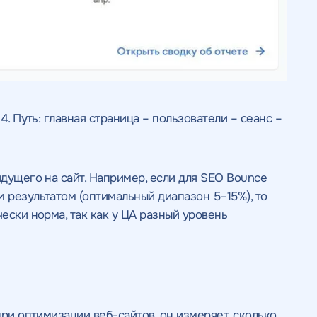
4. Путь: главная страница – пользователи – сеанс –
идущего на сайт. Например, если для SEO Bounce
м результатом (оптимальный диапазон 5–15%), то
чески норма, так как у ЦА разный уровень
при оптимизации веб-сайтов, он измеряет, сколько