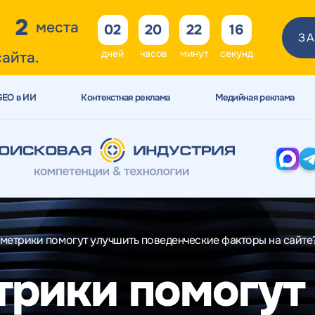
2
места
02
20
22
15
ЗА
дней
часов
минут
секунд
сайта.
GEO в ИИ
Контекстная реклама
Медийная реклама
 метрики помогут улучшить поведенческие факторы на сайте
трики помогут