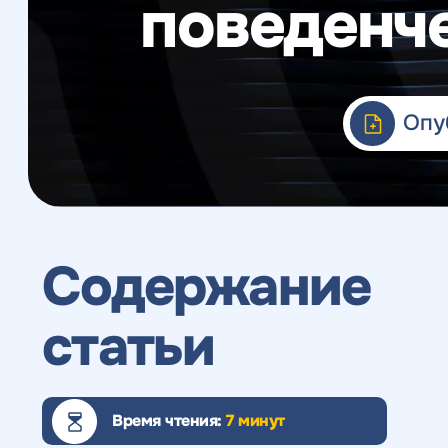
поведенч
Веб-аналитика
Опу
Содержание
статьи
Время чтения:
7 минут