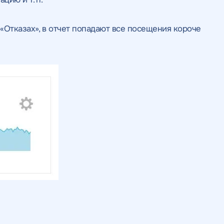
ьности
нциальности
литикой
литикой
«Отказах», в отчет попадают все посещения короче