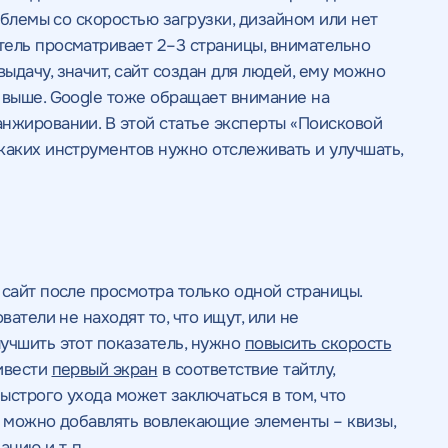
роблемы со скоростью загрузки, дизайном или нет
тель просматривает 2–3 страницы, внимательно
ыдачу, значит, сайт создан для людей, ему можно
 выше. Google тоже обращает внимание на
нжировании. В этой статье эксперты «Поисковой
каких инструментов нужно отслеживать и улучшать,
ОТПРАВИТЬ
ОТПРАВИТЬ
 положение
те промокод
и адрес вашего сайта, наш специалист
и адрес вашего сайта, наш специалист
 сайт после просмотра только одной страницы.
на
обработку персональных данных
и соглашаетесь c
политикой конфиденциальности
.
с спецпредложению
ложение
ложение
ватели не находят то, что ищут, или не
равить" вы даете согласие
на
учшить этот показатель, нужно
повысить скорость
 данных
и соглашаетесь c
ривести
первый экран
в соответствие тайтлу,
ьности
ыстрого ухода может заключаться в том, что
 даете
 даете согласие
ить предложение" вы
ить предложение" вы
но можно добавлять вовлекающие элементы – квизы,
ПОЛУЧИТЬ
ПОЛУЧИТЬ
нных
ку персональных
ку персональных
и
и
ПРОВЕСТИ АУДИТ
ОТПРАВИТЬ
ПРЕДЛОЖЕНИЕ
ПРЕДЛОЖЕНИЕ
цию и т. п.