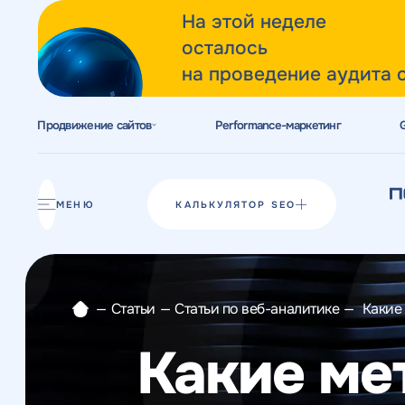
На этой неделе
осталось
на проведение аудита 
Продвижение сайтов
Performance-маркетинг
Акции
Блог
МЕНЮ
КАЛЬКУЛЯТОР SEO
Отзывы
Разработка сайтов
—
Статьи
—
Статьи по веб-аналитике
—
Какие
Разработка прототипов
Какие ме
Разработка контента
Реклама у блогеров