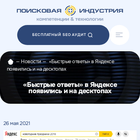
Акции
Блог
БЕСПЛАТНЫЙ SEO АУДИТ
Отзывы
Разработка сайтов
Разработка прототипов
—
Новости
—
«Быстрые ответы» в Яндексе
Разработка контента
появились и на десктопах
Реклама у блогеров
Веб-аналитика
«Быстрые ответы» в Яндексе
появились и на десктопах
26 мая 2021