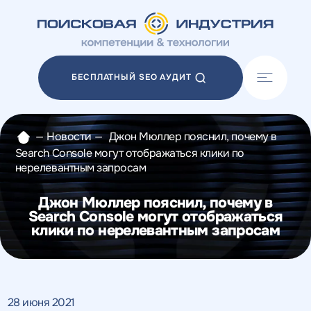
Акции
Блог
БЕСПЛАТНЫЙ SEO АУДИТ
Отзывы
Разработка сайтов
Разработка прототипов
—
Новости
—
Джон Мюллер пояснил, почему в
Разработка контента
Search Console могут отображаться клики по
Реклама у блогеров
нерелевантным запросам
Веб-аналитика
Джон Мюллер пояснил, почему в
Search Console могут отображаться
клики по нерелевантным запросам
28 июня 2021