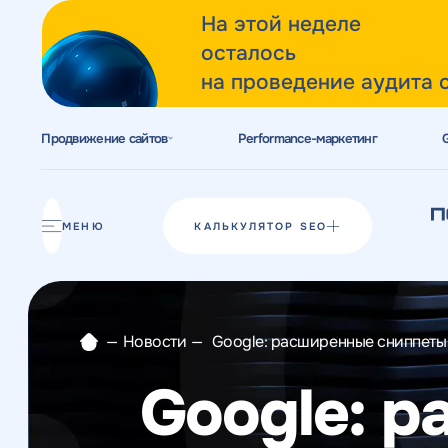
На этой неделе
осталось
на проведение аудита 
Продвижение сайтов
Performance-маркетинг
Акции
Блог
МЕНЮ
КАЛЬКУЛЯТОР SEO
Отзывы
Разработка сайтов
—
Новости
—
Google: расширенные сниппеты 
Разработка прототипов
Google: 
Разработка контента
Реклама у блогеров