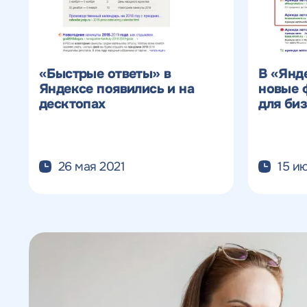
«Быстрые ответы» в
В «Янд
Яндексе появились и на
новые 
десктопах
для би
26 мая 2021
15 и