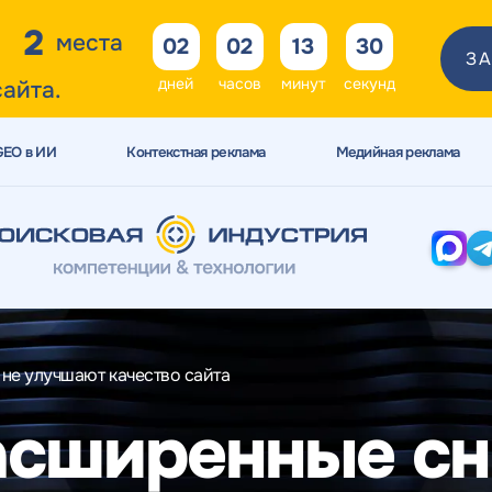
2
места
02
02
13
28
ЗА
дней
часов
минут
секунд
сайта.
GEO в ИИ
Контекстная реклама
Медийная реклама
не улучшают качество сайта
расширенные сн