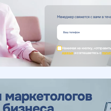
Менеджер свяжется с вами в тече
Нажимая на кнопку, «отправит
данных
и соглашаетесь c
полит
 маркетологов
 бизнеса