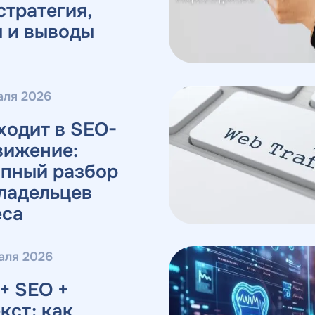
стратегия,
ы и выводы
аля 2026
ходит в SEO-
вижение:
апный разбор
ладельцев
еса
аля 2026
+ SEO +
кст: как