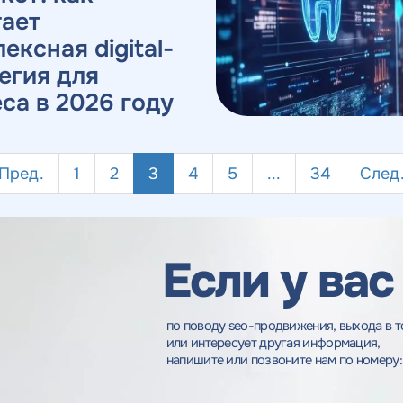
тает
ексная digital-
егия для
са в 2026 году
Пред.
1
2
3
4
5
...
34
След
Если у вас
по поводу seo-продвижения, выхода в т
или интересует другая информация,
напишите или позвоните нам по номеру: