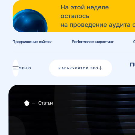
На этой неделе
осталось
на проведение аудита 
Продвижение сайтов
Performance-маркетинг
Акции
Блог
МЕНЮ
КАЛЬКУЛЯТОР SEO
Отзывы
Разработка сайтов
—
Статьи
Разработка прототипов
Разработка контента
Реклама у блогеров