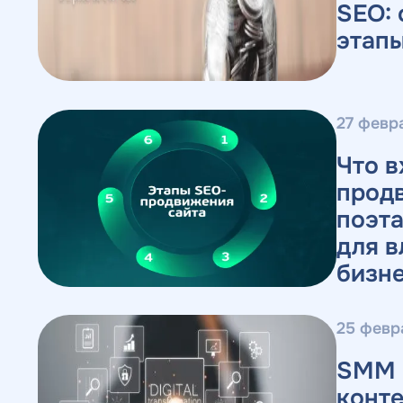
SEO: 
этап
27 февр
Что в
прод
поэт
для в
бизн
25 февр
SMM 
конте