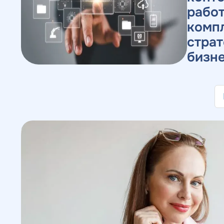
рабо
компл
страт
бизне