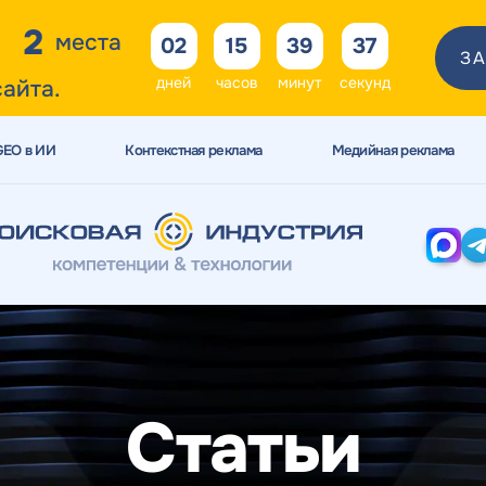
2
места
02
15
39
35
ЗА
дней
часов
минут
секунд
сайта.
GEO в ИИ
Контекстная реклама
Медийная реклама
Статьи