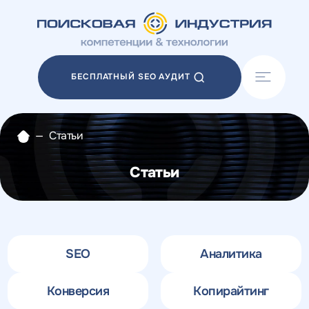
Акции
Блог
БЕСПЛАТНЫЙ SEO АУДИТ
Отзывы
Разработка сайтов
Разработка прототипов
—
Статьи
Разработка контента
Реклама у блогеров
Статьи
Веб-аналитика
SEO
Аналитика
Конверсия
Копирайтинг